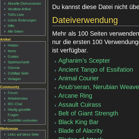
Aktuelle Diskussionen
Du kannst diese Datei nicht üb
Veraltete Artikel
ToDo Liste
Dateiverwendung
Letzte Änderungen
Hilfe
Alle Seiten
Mehr als 100 Seiten verwenden 
Artikel
nur die ersten 100 Verwendung
Helden
ist verfügbar.
Items
Guides
Aghanim's Scepter
Spielmechanik
Glossar
Ancient Tango of Essifation
Zufällige Seite
Animal Courier
Vorlagen
Anub'seran, Nerubian Weave
Community
Forum
Arcane Ring
Arbeitskreise
Assault Cuirass
IRC-Chat
Häufig gestellte
Belt of Giant Strength
Fragen
DotAWiki verbreiten
Black King Bar
Werkzeuge
Blade of Alacrity
Links auf diese Seite