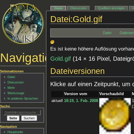
Datei
Diskussion
Quelltext anzeigen
V
Datei:Gold.gif
Datei
Dateiver
Es ist keine höhere Auflösung vorhan
Navigationsmenü
Gold.gif
‎
(14 × 16 Pixel, Datei
Dateiversionen
Seitenaktionen
Datei
Diskussion
Klicke auf einen Zeitpunkt, um 
Mehr
Werkzeuge
Version vom
Vorschaubild
In anderen Sprachen
aktuell
18:19, 1. Feb. 2008
1
Suche
(
Navigation
Hauptseite