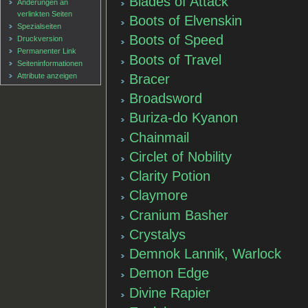
Blades of Attack
Änderungen an
verlinkten Seiten
Boots of Elvenskin
Spezialseiten
Boots of Speed
Druckversion
Permanenter Link
Boots of Travel
Seiten­informationen
Bracer
Attribute anzeigen
Broadsword
Buriza-do Kyanon
Chainmail
Circlet of Nobility
Clarity Potion
Claymore
Cranium Basher
Crystalys
Demnok Lannik, Warlock
Demon Edge
Divine Rapier