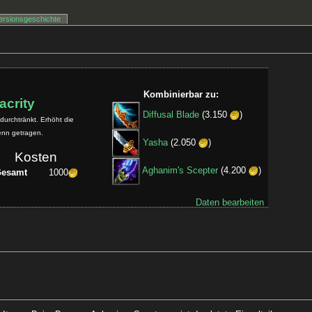
ersionsgeschichte
Kombinierbar zu:
acrity
Diffusal Blade
(3.150
)
 durchtränkt. Erhöht die
enn getragen.
Yasha
(2.050
)
Kosten
Aghanim's Scepter
(4.200
)
Gesamt
1000
Daten bearbeiten