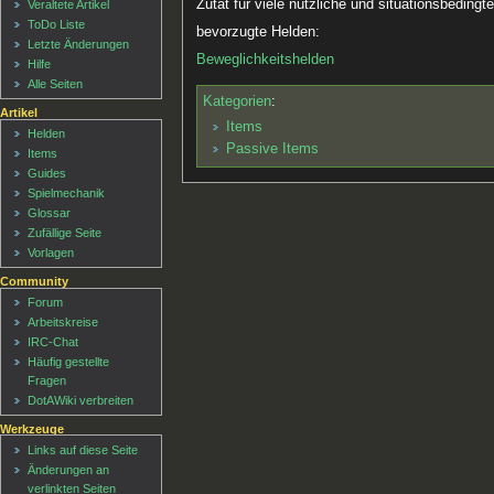
Zutat für viele nützliche und situationsbeding
Veraltete Artikel
ToDo Liste
bevorzugte Helden:
Letzte Änderungen
Beweglichkeitshelden
Hilfe
Alle Seiten
Kategorien
:
Artikel
Items
Helden
Passive Items
Items
Guides
Spielmechanik
Glossar
Zufällige Seite
Vorlagen
Community
Forum
Arbeitskreise
IRC-Chat
Häufig gestellte
Fragen
DotAWiki verbreiten
Werkzeuge
Links auf diese Seite
Änderungen an
verlinkten Seiten