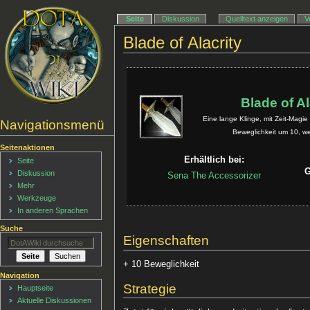
Seite
Diskussion
Quelltext anzeigen
V
Blade of Alacrity
Blade of Al
Eine lange Klinge, mit Zeit-Magie
Navigationsmenü
Beweglichkeit um 10, w
Seitenaktionen
Erhältlich bei:
Seite
Diskussion
Sena The Accessorizer
Mehr
Werkzeuge
In anderen Sprachen
Suche
Eigenschaften
+ 10 Beweglichkeit
Navigation
Strategie
Hauptseite
Aktuelle Diskussionen