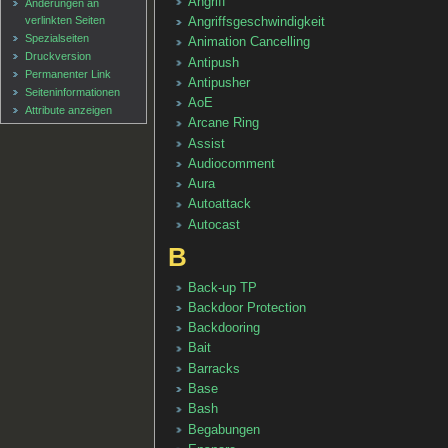
Angriff
Änderungen an
verlinkten Seiten
Angriffsgeschwindigkeit
Spezialseiten
Animation Cancelling
Druckversion
Antipush
Permanenter Link
Antipusher
Seiten­informationen
AoE
Attribute anzeigen
Arcane Ring
Assist
Audiocomment
Aura
Autoattack
Autocast
B
Back-up TP
Backdoor Protection
Backdooring
Bait
Barracks
Base
Bash
Begabungen