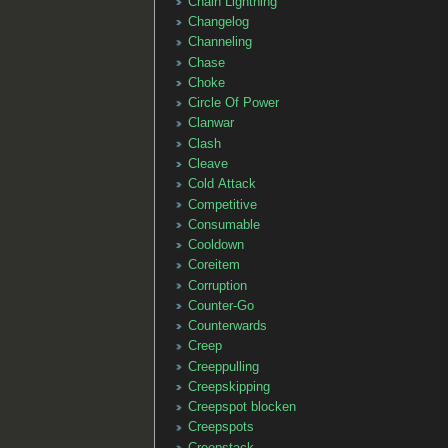
Chain Lightning
Changelog
Channeling
Chase
Choke
Circle Of Power
Clanwar
Clash
Cleave
Cold Attack
Competitive
Consumable
Cooldown
Coreitem
Corruption
Counter-Go
Counterwards
Creep
Creeppulling
Creepskipping
Creepspot blocken
Creepspots
Creepstack