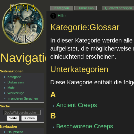
Kategorie
Diskussion
Quelltext anzeigen
Hilfe
Kategorie:Glossar
In dieser Kategorie werden alle
aufgelistet, die möglicherweise
Navigationsmenü
einleuchtend erscheinen.
Unterkategorien
Seitenaktionen
Kategorie
Diese Kategorie enthält die fol
Diskussion
Mehr
A
Werkzeuge
In anderen Sprachen
Ancient Creeps
Suche
B
Beschworene Creeps
Navigation
Hauptseite