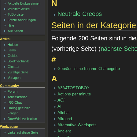
N
Aktuelle Diskussionen
Veraltete Artikel
Neutrale Creeps
ToDo Liste
Letzte Änderungen
Seiten in der Kategorie
Hilfe
Alle Seiten
Folgende 200 Seiten sind in di
Artikel
Helden
(vorherige Seite) (
nächste Seit
Items
Guides
#
Spielmechanik
Glossar
Gebräuchliche Ingame-Chatbegriffe
Zufällige Seite
A
Vorlagen
Community
A3A4TOSTOBOY
Forum
Actions per minute
Arbeitskreise
AGI
IRC-Chat
AI
Häufig gestellte
Allchat
Fragen
Allround
DotAWiki verbreiten
Alternative Wardspots
Werkzeuge
Ancient
Links auf diese Seite