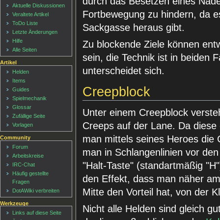
durch das Besetzen eines Nade
Aktuelle Diskussionen
Fortbewegung zu hindern, da e
Veraltete Artikel
ToDo Liste
Sackgasse heraus gibt.
Letzte Änderungen
Hilfe
Zu blockende Ziele können ent
Alle Seiten
sein, die Technik ist in beiden 
Artikel
unterscheidet sich.
Helden
Items
Creepblock
Guides
Spielmechanik
Glossar
Unter einem Creepblock verste
Zufällige Seite
Creeps auf der Lane. Da diese
Vorlagen
man mittels seines Heroes die 
Community
Forum
man in Schlangenlinien vor den
Arbeitskreise
"Halt-Taste" (standartmäßig "H
IRC-Chat
Häufig gestellte
den Effekt, dass man näher a
Fragen
Mitte den Vorteil hat, von der 
DotAWiki verbreiten
Werkzeuge
Nicht alle Helden sind gleich g
Links auf diese Seite