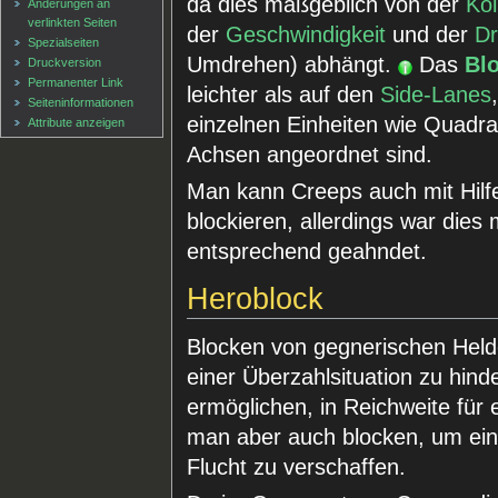
da dies maßgeblich von der
Kol
Änderungen an
verlinkten Seiten
der
Geschwindigkeit
und der
Dr
Spezialseiten
Umdrehen) abhängt.
Das
Bl
Druckversion
Permanenter Link
leichter als auf den
Side-Lanes
Seiten­informationen
einzelnen Einheiten wie Quadra
Attribute anzeigen
Achsen angeordnet sind.
Man kann Creeps auch mit Hilfe
blockieren, allerdings war dies
entsprechend geahndet.
Heroblock
Blocken von gegnerischen Helden
einer Überzahlsituation zu hin
ermöglichen, in Reichweite für
man aber auch blocken, um ein
Flucht zu verschaffen.