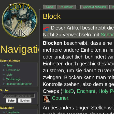
Seite
Diskussion
Quelltext anzeigen
V
Block
Dieser Artikel beschreibt di
Nicht zu verwechseln mit
Schad
Blocken
beschreibt, dass eine 
Navigationsmenü
mehrere andere Einheiten in ih
oder unabsichtlich behindert w
Seitenaktionen
Einheiten durch geschicktes V
Seite
zu stören, um sie damit zu v
Diskussion
Mehr
zwingen. Blocken kann man mit 
Werkzeuge
Kontrolle stehen, also dem ei
In anderen Sprachen
Creeps (
HotD
,
Enchant
,
Holy P
Suche
Courier
.
An besonders engen Stellen wie
Navigation
Hauptseite