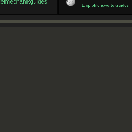
ielmechanikguides
Empfehlenswerte Guides