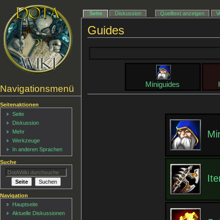
Seite
Diskussion
Quelltext anzeigen
V
Guides
Miniguides
Navigationsmenü
Seitenaktionen
Seite
Diskussion
Mehr
Mi
Werkzeuge
In anderen Sprachen
Suche
It
Navigation
Hauptseite
Aktuelle Diskussionen