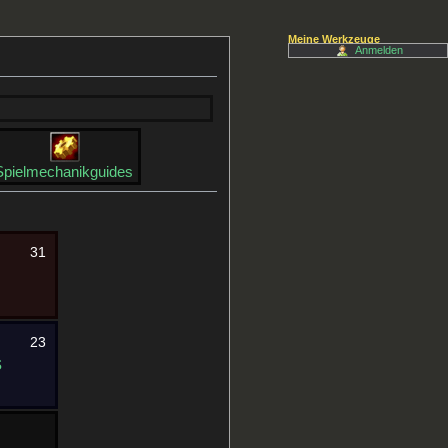
Meine Werkzeuge
Anmelden
Spielmechanikguides
31
23
s