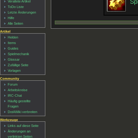
Sp
Veraltete Artikel
ToDo Liste
Letzte Änderungen
Hilfe
Alle Seiten
Artikel
Helden
Items
Guides
Spielmechanik
Glossar
Zufällige Seite
Vorlagen
Community
Forum
Arbeitskreise
IRC-Chat
Häufig gestellte
Fragen
DotAWiki verbreiten
Werkzeuge
Links auf diese Seite
Änderungen an
verlinkten Seiten