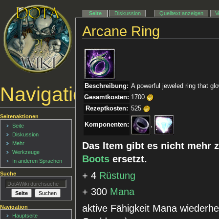
Seite
Diskussion
Quelltext anzeigen
V
Arcane Ring
Beschreibung:
A powerful jeweled ring that gl
Navigationsmenü
Gesamtkosten:
1700
Rezeptkosten:
525
Seitenaktionen
Komponenten:
,
Seite
Diskussion
Mehr
Das Item gibt es nicht mehr 
Werkzeuge
Boots
ersetzt.
In anderen Sprachen
+ 4
Rüstung
Suche
+ 300
Mana
aktive Fähigkeit Mana wiederhe
Navigation
Hauptseite