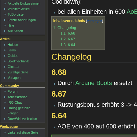
Cooldown):
Aktuelle Diskussionen
Veraltete Artikel
bei allen Einheiten in 600
Ao
ToDo Liste
Letzte Änderungen
Inhaltsverzeichnis
Hilfe
1
Changelog
Alle Seiten
1.1
6.68
1.2
6.67
Artikel
1.3
6.64
Helden
Items
Changelog
Guides
Spielmechanik
Glossar
6.68
Zufällige Seite
Vorlagen
Durch
Arcane Boots
ersetzt
Community
Forum
6.67
Arbeitskreise
IRC-Chat
Rüstungsbonus erhöht 3 -> 
Häufig gestellte
Fragen
6.64
DotAWiki verbreiten
AOE von 400 auf 600 erhöht
Werkzeuge
Links auf diese Seite