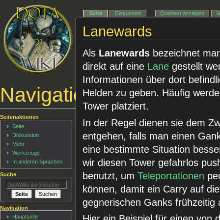
Seite
Diskussion
Quelltext anzeigen
V
Lanewards
Als
Lanewards
bezeichnet ma
direkt auf eine
Lane
gestellt w
Informationen über dort befindl
Navigationsmenü
Helden zu geben. Häufig werde
Tower platziert.
Seitenaktionen
In der Regel dienen sie dem Z
Seite
entgehen, falls man einen Gank
Diskussion
Mehr
eine bestimmte Situation besse
Werkzeuge
wir diesen Tower gefahrlos pu
In anderen Sprachen
benutzt, um
Teleportationen
per
Suche
können, damit ein Carry auf d
gegnerischen Ganks frühzeitig
Navigation
Hier ein Beispiel für einen von
Hauptseite