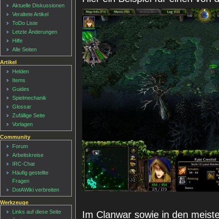
Aktuelle Diskussionen
Veraltete Artikel
ToDo Liste
Letzte Änderungen
Hilfe
Alle Seiten
Artikel
Helden
Items
Guides
Spielmechanik
Glossar
Zufällige Seite
Vorlagen
Community
Forum
Arbeitskreise
IRC-Chat
Häufig gestellte
Fragen
DotAWiki verbreiten
Werkzeuge
Links auf diese Seite
Im Clanwar sowie in den meis