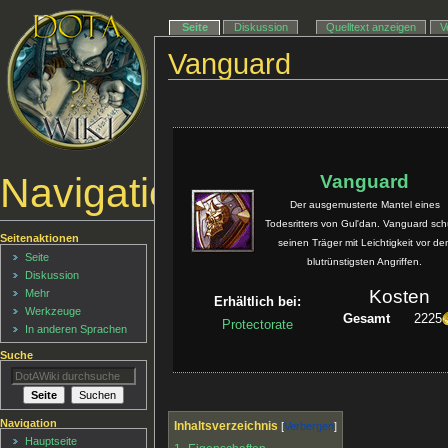
Seite
Diskussion
Quelltext anzeigen
V
Vanguard
Navigationsmenü
Vanguard
Der ausgemusterte Mantel eines
Todesritters von Gul'dan. Vanguard sch
Seitenaktionen
seinen Träger mit Leichtigkeit vor de
Seite
blutrünstigsten Angriffen.
Diskussion
Kosten
Mehr
Erhältlich bei:
Werkzeuge
Gesamt
2225
Protectorate
In anderen Sprachen
Suche
Navigation
Inhaltsverzeichnis
Hauptseite