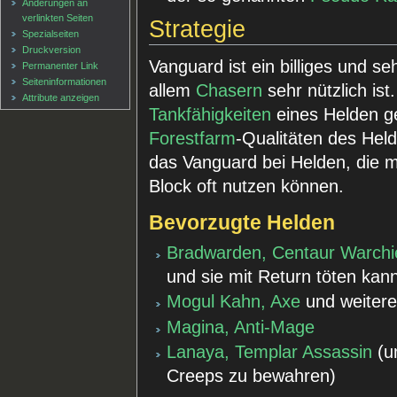
Änderungen an
verlinkten Seiten
Strategie
Spezialseiten
Druckversion
Vanguard ist ein billiges und se
Permanenter Link
Seiten­informationen
allem
Chasern
sehr nützlich ist
Attribute anzeigen
Tankfähigkeiten
eines Helden g
Forestfarm
-Qualitäten des Held
das Vanguard bei Helden, die 
Block oft nutzen können.
Bevorzugte Helden
Bradwarden, Centaur Warchi
und sie mit Return töten kan
Mogul Kahn, Axe
und weiter
Magina, Anti-Mage
Lanaya, Templar Assassin
(u
Creeps zu bewahren)