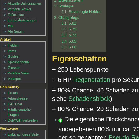
1
Eigenschaften
Aktuelle Diskussionen
2
Strategie
Veraltete Artikel
2.1
Bevorzugte Helden
ToDo Liste
3
Changelogs
Letzte Änderungen
3.1
6.82
Hilfe
3.2
6.79
Alle Seiten
3.3
6.73
Artikel
3.4
6.65
Helden
3.5
6.60
Items
Eigenschaften
Guides
Spielmechanik
Glossar
+ 250 Lebenspunkte
Zufällige Seite
+ 6 HP
Regeneration
pro Seku
Vorlagen
Community
+ 80% Chance, 40 Schaden zu 
Forum
siehe
Schadensblock
)
Arbeitskreise
IRC-Chat
+ 80% Chance, 20 Schaden zu 
Häufig gestellte
Fragen
Die eigentliche Blockchan
DotAWiki verbreiten
angegebenen 80% nur ca. 7
Werkzeuge
Links auf diese Seite
der so genannten
Pseudo Ran