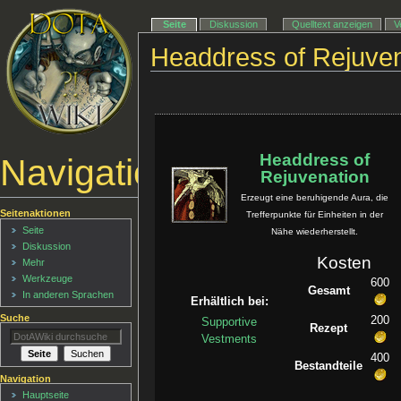
Seite
Diskussion
Quelltext anzeigen
V
Headdress of Rejuven
Headdress of
Navigationsmenü
Rejuvenation
Erzeugt eine beruhigende Aura, die
Seitenaktionen
Trefferpunkte für Einheiten in der
Seite
Nähe wiederherstellt.
Diskussion
Kosten
Mehr
Werkzeuge
600
Gesamt
In anderen Sprachen
Erhältlich bei:
Suche
200
Supportive
Rezept
Vestments
400
Bestandteile
Navigation
Hauptseite