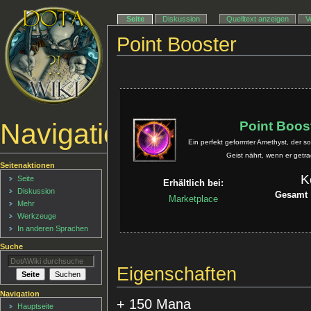
Seite
Diskussion
Quelltext anzeigen
V
Point Booster
Navigationsmenü
Point Boos
Ein perfekt geformter Amethyst, der s
Geist nährt, wenn er getra
Seitenaktionen
K
Seite
Erhältlich bei:
Diskussion
Gesamt
Marketplace
Mehr
Werkzeuge
In anderen Sprachen
Suche
Eigenschaften
Navigation
+ 150 Mana
Hauptseite