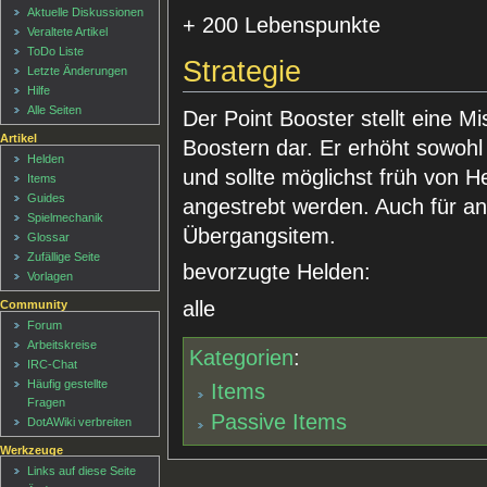
Aktuelle Diskussionen
+ 200 Lebenspunkte
Veraltete Artikel
ToDo Liste
Strategie
Letzte Änderungen
Hilfe
Alle Seiten
Der Point Booster stellt eine 
Artikel
Boostern dar. Er erhöht sowoh
Helden
und sollte möglichst früh von H
Items
Guides
angestrebt werden. Auch für an
Spielmechanik
Übergangsitem.
Glossar
Zufällige Seite
bevorzugte Helden:
Vorlagen
alle
Community
Forum
Arbeitskreise
Kategorien
:
IRC-Chat
Häufig gestellte
Items
Fragen
Passive Items
DotAWiki verbreiten
Werkzeuge
Links auf diese Seite