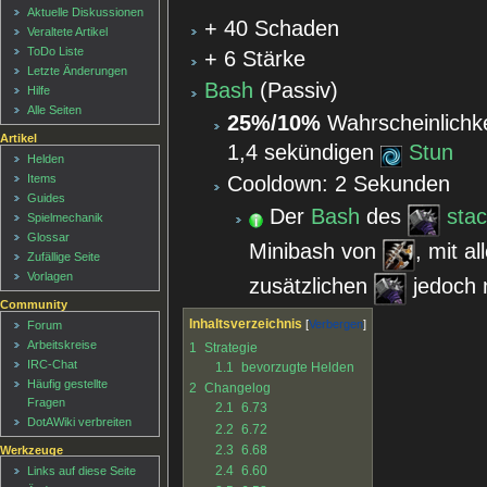
Aktuelle Diskussionen
+ 40 Schaden
Veraltete Artikel
ToDo Liste
+ 6 Stärke
Letzte Änderungen
Bash
(Passiv)
Hilfe
Alle Seiten
25%/10%
Wahrscheinlichke
Artikel
1,4 sekündigen
Stun
Helden
Cooldown: 2 Sekunden
Items
Guides
Der
Bash
des
stac
Spielmechanik
Glossar
Minibash von
, mit a
Zufällige Seite
Vorlagen
zusätzlichen
jedoch n
Community
Inhaltsverzeichnis
Forum
Arbeitskreise
1
Strategie
IRC-Chat
1.1
bevorzugte Helden
Häufig gestellte
2
Changelog
Fragen
2.1
6.73
DotAWiki verbreiten
2.2
6.72
2.3
6.68
Werkzeuge
2.4
6.60
Links auf diese Seite