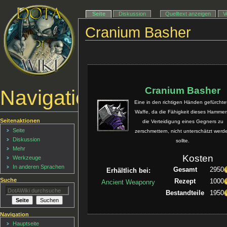
Seite
Diskussion
Quelltext anzeigen
V
Cranium Basher
Cranium Basher
Navigationsmenü
Eine in den richtigen Händen gefürchte
Waffe, da die Fähigkeit dieses Hammer
Seitenaktionen
die Verteidigung eines Gegners zu
Seite
zerschmettern, nicht unterschätzt werd
Diskussion
sollte.
Mehr
Kosten
Werkzeuge
In anderen Sprachen
Gesamt
2950
Erhältlich bei:
Suche
Rezept
1000
Ancient Weaponry
Bestandteile
1950
Navigation
Hauptseite