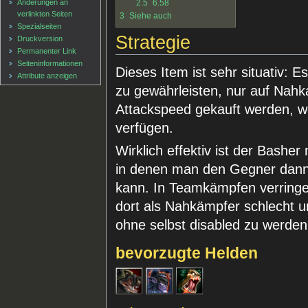
Änderungen an
2.5
6.58
verlinkten Seiten
3
Siehe auch
Spezialseiten
Strategie
Druckversion
Permanenter Link
Seiten­informationen
Dieses Item ist sehr situativ: 
Attribute anzeigen
zu gewährleisten, nur auf Nah
Attackspeed gekauft werden, we
verfügen.
Wirklich effektiv ist der Basher 
in denen man den Gegner dan
kann. In Teamkämpfen verringer
dort als Nahkämpfer schlecht un
ohne selbst disabled zu werden
bevorzugte Helden