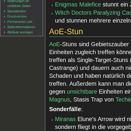
Änderungen an
Enigmas
Malefice
stunnt ein 
verlinkten Seiten
Spezialseiten
Witch Doctors
Paralyzing Ca
Druckversion
und stunnen mehrere einzeln
Permanenter Link
Seiten­informationen
AoE-Stun
Attribute anzeigen
AoE
-Stuns sind Gebietszauber
Einheiten zugleich treffen könn
treffen als Single-Target-Stuns
Castrange) und dauern auch ni
Schaden und haben natürlich den
treffen. Außerdem kann man die
gegen
unsichtbare
Einheiten ei
Magnus
, Stasis Trap von
Techi
Sonderfälle
:
Miranas
Elune's Arrow wird ni
sondern fliegt in die vorgeg