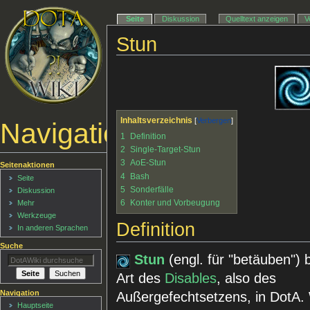
Seite
Diskussion
Quelltext anzeigen
V
Stun
Inhaltsverzeichnis
Navigationsmenü
1
Definition
2
Single-Target-Stun
3
AoE-Stun
Seitenaktionen
4
Bash
Seite
5
Sonderfälle
Diskussion
6
Konter und Vorbeugung
Mehr
Werkzeuge
Definition
In anderen Sprachen
Suche
Stun
(engl. für "betäuben") 
Art des
Disables
, also des
Navigation
Außergefechtsetzens, in DotA
Hauptseite