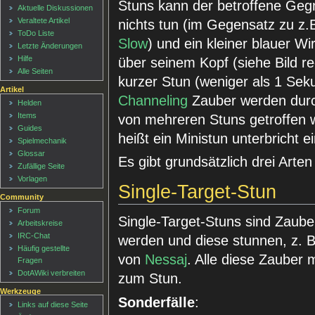
Stuns kann der betroffene Geg
Aktuelle Diskussionen
Veraltete Artikel
nichts tun (im Gegensatz zu z.
ToDo Liste
Slow
) und ein kleiner blauer Wi
Letzte Änderungen
Hilfe
über seinem Kopf (siehe Bild re
Alle Seiten
kurzer Stun (weniger als 1 Sek
Artikel
Channeling
Zauber werden durc
Helden
Items
von mehreren Stuns getroffen wi
Guides
heißt ein Ministun unterbricht 
Spielmechanik
Glossar
Es gibt grundsätzlich drei Arte
Zufällige Seite
Vorlagen
Single-Target-Stun
Community
Forum
Single-Target-Stuns sind Zauber
Arbeitskreise
IRC-Chat
werden und diese stunnen, z. 
Häufig gestellte
von
Nessaj
. Alle diese Zauber
Fragen
DotAWiki verbreiten
zum Stun.
Werkzeuge
Sonderfälle
:
Links auf diese Seite