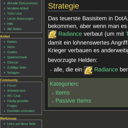
Aktuelle Diskussionen
Strategie
Veraltete Artikel
ToDo Liste
Das teuerste Basisitem in DotA
Letzte Änderungen
Hilfe
bekommen, aber wenn man es da
Alle Seiten
Radiance
verbaut (um mit
Artikel
damit ein lohnenswertes Angriff
Helden
Items
Krieger verbauen es anderweitig
Guides
Spielmechanik
bevorzugte Helden:
Glossar
Zufällige Seite
alle, die ein
Radiance
ben
Vorlagen
Community
Kategorien
:
Forum
Arbeitskreise
Items
IRC-Chat
Passive Items
Häufig gestellte
Fragen
DotAWiki verbreiten
Werkzeuge
Links auf diese Seite