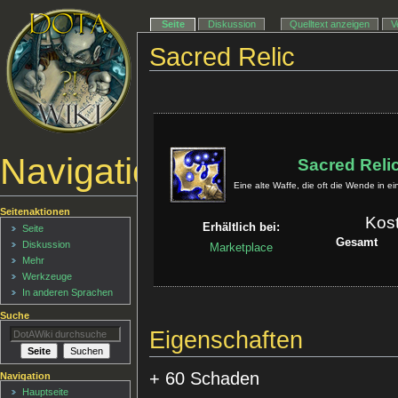
Seite
Diskussion
Quelltext anzeigen
V
Sacred Relic
Navigationsmenü
Sacred Reli
Eine alte Waffe, die oft die Wende in ei
Seitenaktionen
Kos
Erhältlich bei:
Seite
Gesamt
Diskussion
Marketplace
Mehr
Werkzeuge
In anderen Sprachen
Suche
Eigenschaften
+ 60 Schaden
Navigation
Hauptseite