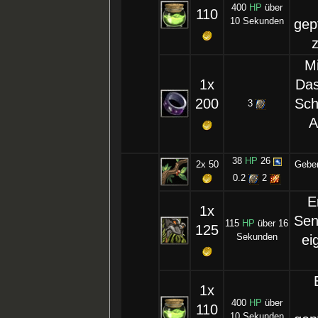
400
HP
über
110
10 Sekunden
gepf
z
M
1x
Das
200
Sch
3
A
38
HP
26
2x 50
Geben
0.2
2
E
1x
Sen
115
HP
über 16
125
Sekunden
ei
1x
400
HP
über
110
10 Sekunden