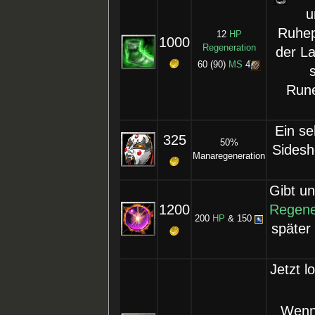
u
Ruhep
12
HP
1000
Regeneration
der La
60 (90)
MS
4
Rune
Ein se
325
50%
Sidesh
Manaregeneration
Gibt un
1200
Regene
200
HP
& 150
später
Jetzt 
Wenn