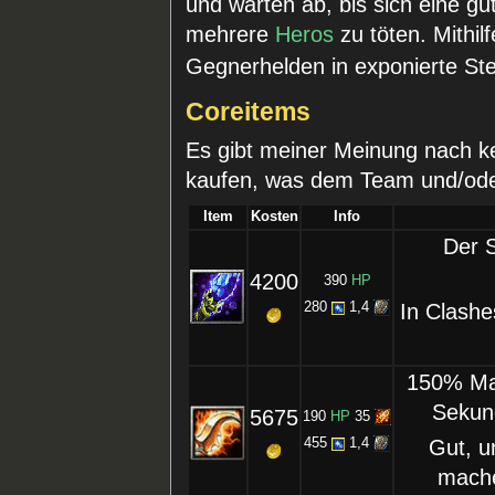
und warten ab, bis sich eine gu
mehrere
Heros
zu töten. Mithi
Gegnerhelden in exponierte Ste
Coreitems
Es gibt meiner Meinung nach ke
kaufen, was dem Team und/oder d
Item
Kosten
Info
Der S
4200
390
HP
280
1,4
In Clashe
150% Man
Sekun
5675
190
HP
35
455
1,4
Gut, u
mache