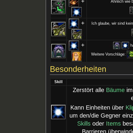
+
Ähnlich wie
+
Ich glaube, wir sind ke
+
ha
Weitere Vorschläge:
Besonderheiten
Skill
Zerstört alle
Bäume
im
Kann Einheiten über
Kl
um den/die Gegner einz
Skills
oder
Items
besa
Barrieren überwin