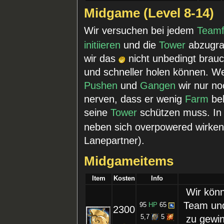
Midgame (Level 8-14)
Wir versuchen bei jedem
Teamf
initiieren
und die
Tower
abzugra
wir das
nicht unbedingt brau
und schneller holen können. 
Pushen
und
Gangen
wir nur no
nerven, dass er wenig
Farm
bek
seine
Tower
schützen muss. In
neben sich overpowered wirken
Lanepartner).
Midgameitems
Item
Kosten
Info
Wir könn
Team und
95
HP
65
2300
zu gewin
5,7
5