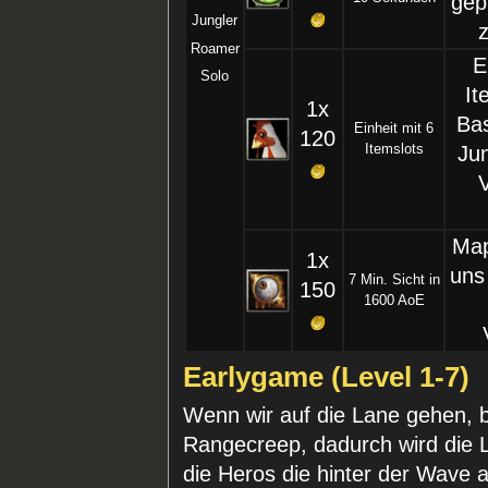
gepf
Jungler
z
Roamer
E
Solo
It
1x
Bas
Einheit mit 6
120
Itemslots
Ju
Map
1x
uns
7 Min. Sicht in
150
1600 AoE
Earlygame (Level 1-7)
Wenn wir auf die Lane gehen, 
Rangecreep, dadurch wird die L
die Heros die hinter der Wave 