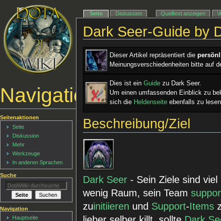
Seite
Diskussion
Quelltext anzeigen
V
Dark Seer-Guide by 
Dieser Artikel repräsentiert die
persön
Meinungsverschiedenheiten bitte auf d
Dies ist ein ­
Guide
zu Dark Seer.
Navigationsmenü
Um einen umfassenden Einblick zu be
sich die
Heldenseite
ebenfalls zu lesen
Seitenaktionen
Beschreibung/Ziel
Seite
Diskussion
Mehr
Werkzeuge
In anderen Sprachen
Suche
Dark Seer
- Sein Ziele sind vie
wenig Raum, sein Team
suppor
zu
initiieren
und
Support
-
Items
z
Navigation
lieber selber killt, sollte
Dark Se
Hauptseite