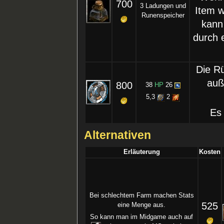
700
3 Ladungen und
Item w
Runenspeicher
kann 
durch 
Die Rü
auß
800
38
HP
26
5,3
2
Es
Alternativen
Erläuterung
Kosten
Bei schlechtem Farm machen Stats
525
eine Menge aus.
So kann man im Midgame auch auf