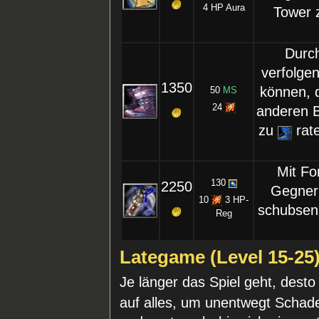
4 HP Aura
Tower 
Durc
verfolgen
1350
können, 
50
MS
24
anderen B
zu
rate
Mit Fo
130
2250
Gegner 
10
3 HP-
schubsen.
Reg
Lategame (Level 15-25
Je länger das Spiel geht, dest
auf alles, um unentwegt Schad