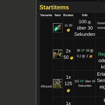
Startitems
Variante
Item
Kosten
Info
100
Unser
2x 50
über 30
könne
Sekunden
2x
38
HP
26
Re
50
0,2
2
ode
k
Erl
1x
Sen
115
HP
über 16
125
Sekunden
ei
Allround
1x