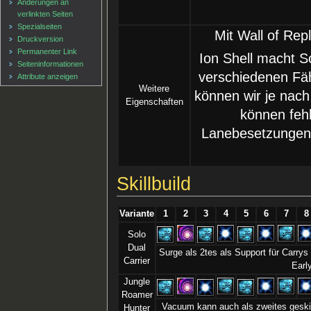
Änderungen an
verlinkten Seiten
Spezialseiten
Mit Wall of Rep
Druckversion
Permanenter Link
Ion Shell macht 
Seiten­informationen
verschiedenen Fä
Attribute anzeigen
Weitere
können wir je nach
Eigenschaften
können fehl
Lanebesetzungen 
Skillbuild
Variante
1
2
3
4
5
6
7
8
Solo
Dual
Surge als 2tes als Support für Carrys
Carrier
Earl
Jungle
Roamer
Vacuum kann auch als zweites geski
Hunter