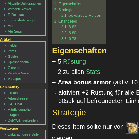
Aktuelle Diskussionen
1
Eigenschaften
Veraltete Artikel
2
Strategie
ToDo Liste
2.1
bevorzugte Helden
Letzte Änderungen
3
Changelog
Hilfe
3.1
6.82
Alle Seiten
3.2
6.80
3.3
6.78
Artikel
Helden
Eigenschaften
Items
Guides
+ 5
Rüstung
Spielmechanik
Glossar
+ 2 zu allen
Stats
Zufällige Seite
Vorlagen
+
Area bonus armor
(aktiv, 1
Community
aktiviert +2 Rüstung für alle
Forum
Arbeitskreise
30sek auf befreundeten Einh
IRC-Chat
Häufig gestellte
Strategie
Fragen
DotAWiki verbreiten
Dieses Item sollte nur von
Werkzeuge
Links auf diese Seite
werden.