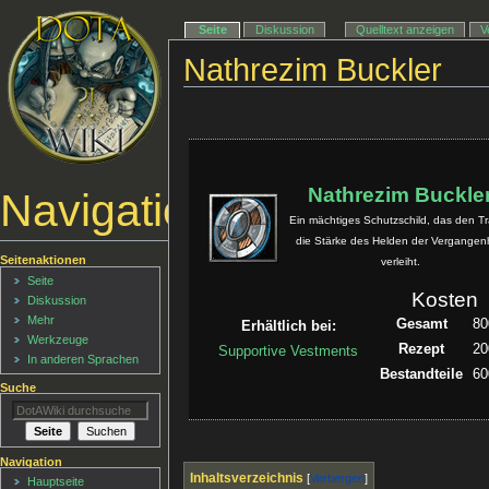
Seite
Diskussion
Quelltext anzeigen
V
Nathrezim Buckler
Nathrezim Buckle
Navigationsmenü
Ein mächtiges Schutzschild, das den T
die Stärke des Helden der Vergangenh
Seitenaktionen
verleiht.
Seite
Kosten
Diskussion
Mehr
Gesamt
80
Erhältlich bei:
Werkzeuge
Rezept
20
Supportive Vestments
In anderen Sprachen
Bestandteile
60
Suche
Navigation
Inhaltsverzeichnis
Hauptseite