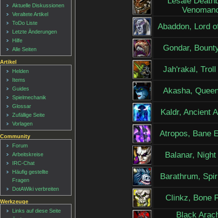
Lesale Deathb
Aktuelle Diskussionen
Venoman
Veraltete Artikel
ToDo Liste
Abaddon, Lord o
Letzte Änderungen
Hilfe
Gondar, Bount
Alle Seiten
Artikel
Jah'rakal, Trol
Helden
Items
Guides
Akasha, Queen
Spielmechanik
Glossar
Kaldr, Ancient A
Zufällige Seite
Vorlagen
Atropos, Bane 
Community
Forum
Balanar, Night
Arbeitskreise
IRC-Chat
Häufig gestellte
Barathrum, Spir
Fragen
DotAWiki verbreiten
Clinkz, Bone F
Werkzeuge
Links auf diese Seite
Black Arac