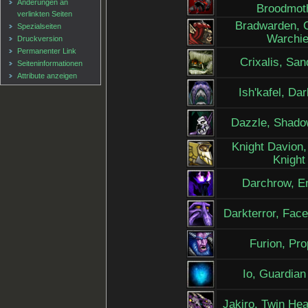
Änderungen an
Broodmot
verlinkten Seiten
Bradwarden, 
Spezialseiten
Warchie
Druckversion
Permanenter Link
Crixalis, San
Seiten­informationen
Attribute anzeigen
Ish'kafel, Da
Dazzle, Shado
Knight Davion
Knight
Darchrow, E
Darkterror, Face
Furion, Pro
Io, Guardia
Jakiro, Twin He