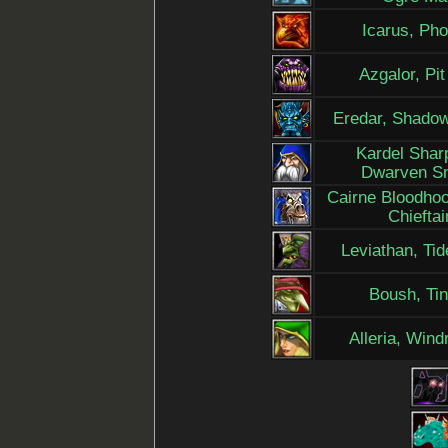
Icarus, Ph
Azgalor, Pit
Eredar, Shado
Kardel Shar
Dwarven Sn
Cairne Bloodhoo
Chieftai
Leviathan, Tid
Boush, Ti
Alleria, Wind