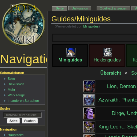
Seite
Diskussion
Quelltext anzeigen
V
Guides/Miniguides
(Weitergeleitet von
Miniguides
)
Navigationsmenü
Miniguides
Heldenguides
I
Übersicht
>
So
Seitenaktionen
Seite
Diskussion
Lion, Demon
Mehr
Werkzeuge
Azwraith, Phant
In anderen Sprachen
Suche
Dirge, Und
King Leoric, Ske
Navigation
Hauptseite