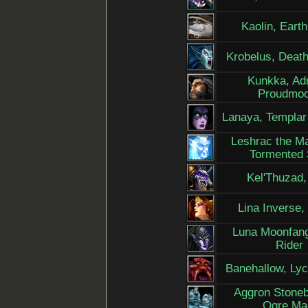
Kaolin, Earth
Krobelus, Deat
Kunkka, Ad
Proudmo
Lanaya, Templar
Leshrac the Ma
Tormented 
Kel'Thuzad,
Lina Inverse,
Luna Moonfan
Rider
Banehallow, Ly
Aggron Stoneb
Ogre Ma