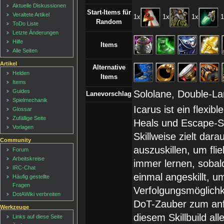
Aktuelle Diskussionen
Start-Items für
Veraltete Artikel
1x
1x
1x
1
Random
ToDo Liste
Letzte Änderungen
Hilfe
Items
Alle Seiten
Artikel
Alternative
Helden
Items
Items
Guides
Sololane, Double-L
Lanevorschlag
Spielmechanik
Icarus ist ein flexi
Glossar
Zufällige Seite
Heals und Escape-Spe
Vorlagen
Skillweise zielt dar
Community
auszuskillen, um fli
Forum
Arbeitskreise
immer lernen, sobald
IRC-Chat
einmal angeskillt, u
Häufig gestellte
Fragen
Verfolgungsmöglichkei
DotAWiki verbreiten
DoT-Zauber zum anfä
Werkzeuge
diesem Skillbuild all
Links auf diese Seite