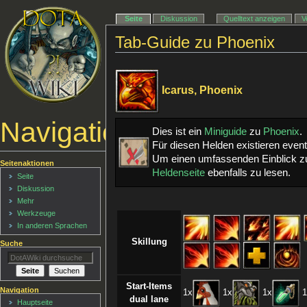
Seite
Diskussion
Quelltext anzeigen
V
Tab-Guide zu Phoenix
Icarus, Phoenix
Navigationsmenü
Dies ist ein
Miniguide
zu
Phoenix
.
Für diesen Helden existieren even
Um einen umfassenden Einblick zu
Seitenaktionen
Heldenseite
ebenfalls zu lesen.
Seite
Diskussion
Mehr
Werkzeuge
In anderen Sprachen
Skillung
Suche
Start-Items
Navigation
1x
1x
1x
1
dual lane
Hauptseite