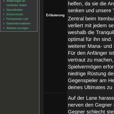
Änderungen an
helfen, da sie die A
verlinkten Seiten
senken und unsere 
Spezialseiten
Druckversion
Erläuterung
Zentral beim Itembu
Permanenter Link
Seiten­informationen
verliert mit jedem s
Attribute anzeigen
weshalb die Tranqui
optimal für ihn sind.
weiterer Mana- und 
Für den Anfänger is
vertraut zu machen
Spielvermögen erfor
niedrige Rüstung des
Gegenspieler am He
deines Ultimates zu
Auf der Lane harass
nerven den Gegner 
Gegner schlecht ste