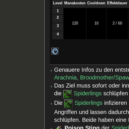
Level
Manakosten
Cooldown
Effektdauer
1
2
120
10
2 / 60
3
4
Genauere Infos zu den ents
Arachnia, Broodmother/Spawn
Das Ziel muss sofort oder in
die
Spiderlings
schlüpfen
Die
Spiderlings
infizieren
Angriffen und lassen dadurc
schlüpfen. Beide haben eine
Poison Sting
der
Spider