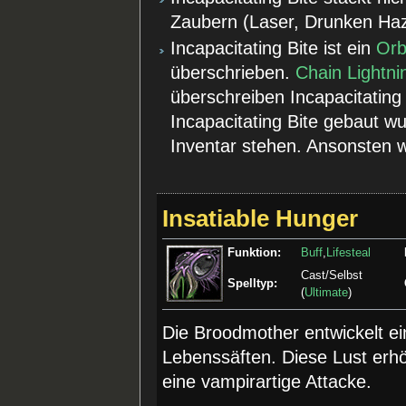
Zaubern (Laser, Drunken Haz
Incapacitating Bite ist ein
Orb
überschrieben.
Chain Lightni
überschreiben Incapacitating
Incapacitating Bite gebaut w
Inventar stehen. Ansonsten wi
Insatiable Hunger
Funktion:
Buff
,
Lifesteal
Cast/Selbst
Spelltyp:
(
Ultimate
)
Die Broodmother entwickelt e
Lebenssäften. Diese Lust erhö
eine vampirartige Attacke.