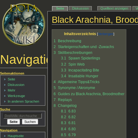
Seite
Diskussion
Quelltext anzeigen
V
Black Arachnia, Broo
Inhaltsverzeichnis
1
Beschreibung
2
Starteigenschaften und -Zuwachs
3
Skillbeschreibungen
Navigationsmenü
3.1
Spawn Spiderlings
3.2
Spin Web
3.3
Incapacitating Bite
Seitenaktionen
3.4
Insatiable Hunger
Seite
4
Allgemeine Tipps&Tricks
Diskussion
5
Synonyme / Akronyme
Mehr
6
Guides zu Black Arachnia, Broodmother
Werkzeuge
7
Replays
In anderen Sprachen
8
Changelog
Suche
8.1
6.83
8.2
6.82
8.3
6.81
8.4
6.80
Navigation
8.5
6.79
Hauptseite