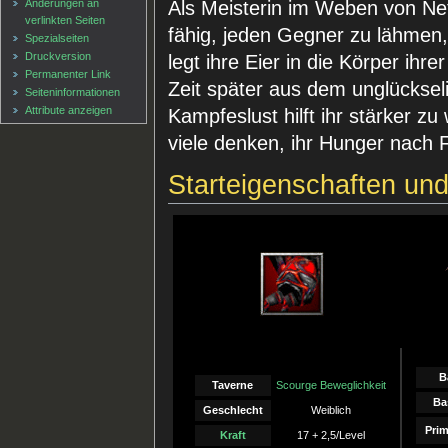
Als Meisterin im Weben von Net
Änderungen an
verlinkten Seiten
fähig, jeden Gegner zu lähmen,
Spezialseiten
Druckversion
legt ihre Eier in die Körper ihr
Permanenter Link
Zeit später aus dem unglückseli
Seiten­informationen
Attribute anzeigen
Kampfeslust hilft ihr stärker z
viele denken, ihr Hunger nach Fle
Starteigenschaften un
B
Taverne
Scourge Beweglichkeit
Ba
Geschlecht
Weiblich
Prim
Kraft
17 + 2,5/Level