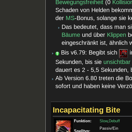
Bewegungsfreiheit
(0
Kollisio
Schaden von Helden bekomm
der
MS
-Bonus, solange sie k
Das bedeutet, dass man si
Bäume
und über
Klippen
be
eingeschränkt ist, ähnlich 
Bis v6.79: Begibt sich
i
Sekunden, bis sie
unsichtbar
dauert es 2 - 5,5 Sekunden, bi
Ab Version 6.80 treten die Bo
sofort und haben keine Verz
Incapacitating Bite
Funktion:
Slow
,
Debuff
Passiv/Ein
Spelltyp: