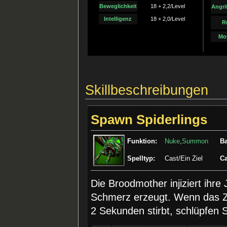
Beweglichkeit
18 + 2,2/Level
Angri
Intelligenz
18 + 2,0/Level
R
Mo
Skillbeschreibungen
Spawn Spiderlings
Funktion:
Nuke
,
Summon
Ba
Spelltyp:
Cast/Ein Ziel
Ca
Die Broodmother injiziert ihre
Schmerz erzeugt. Wenn das Zie
2 Sekunden stirbt, schlüpfen S