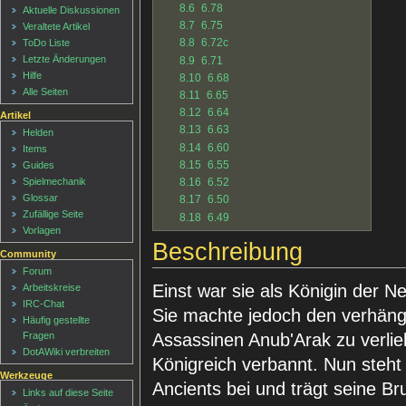
8.6
6.78
Aktuelle Diskussionen
8.7
6.75
Veraltete Artikel
8.8
6.72c
ToDo Liste
Letzte Änderungen
8.9
6.71
Hilfe
8.10
6.68
Alle Seiten
8.11
6.65
8.12
6.64
Artikel
8.13
6.63
Helden
8.14
6.60
Items
8.15
6.55
Guides
8.16
6.52
Spielmechanik
Glossar
8.17
6.50
Zufällige Seite
8.18
6.49
Vorlagen
Beschreibung
Community
Forum
Einst war sie als Königin der N
Arbeitskreise
IRC-Chat
Sie machte jedoch den verhängn
Häufig gestellte
Assassinen Anub'Arak zu verli
Fragen
DotAWiki verbreiten
Königreich verbannt. Nun steht 
Werkzeuge
Ancients bei und trägt seine Bru
Links auf diese Seite