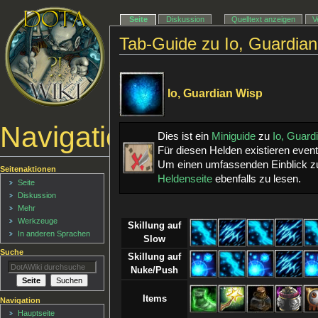
Seite
Diskussion
Quelltext anzeigen
V
Tab-Guide zu Io, Guardia
Io, Guardian Wisp
Navigationsmenü
Dies ist ein
Miniguide
zu
Io, Guard
Für diesen Helden existieren even
Um einen umfassenden Einblick zu
Seitenaktionen
Heldenseite
ebenfalls zu lesen.
Seite
Diskussion
Mehr
Werkzeuge
Skillung auf
In anderen Sprachen
Slow
Suche
Skillung auf
Nuke/Push
Items
Navigation
Hauptseite