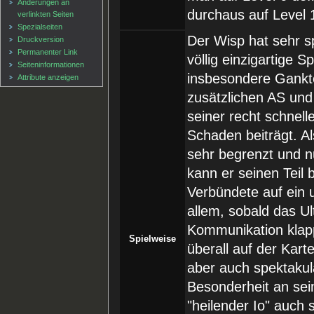
Änderungen an
durchaus auf Level 
verlinkten Seiten
Spezialseiten
Der Wisp hat sehr s
Druckversion
Permanenter Link
völlig einzigartige 
Seiten­informationen
insbesondere Gankte
Attribute anzeigen
zusätzlichen AS und
seiner recht schnel
Schaden beiträgt. Al
sehr begrenzt und 
kann er seinen Teil 
Verbündete auf ein u
allem, sobald das Ul
Kommunikation klap
Spielweise
überall auf der Kar
aber auch spektakul
Besonderheit an sei
"heilender Io" auch