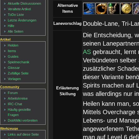
Aktuelle Diskussionen
Alternative
Veraltete Artikel
Items
ToDo Liste
Letzte Änderungen
Double-Lane, Tri-La
Lanevorschlag
Hilfe
Alle Seiten
Die Entscheidung, wi
Artikel
seinen Lanepartnern
Helden
AS
gebraucht, lernt 
Items
Guides
Verbündeten selber 
Spielmechanik
zusätzlicher Schaden
Glossar
Zufällige Seite
dieser Variante ben
Vorlagen
Spirits machen auf 
Community
Erläuterung
was allerdings nur im
Forum
Skillung
Arbeitskreise
Heilen kann man, so
IRC-Chat
Häufig gestellte
Mittels Overcharge 
Fragen
Lebens- und Manapu
DotAWiki verbreiten
angeworfenem Tether 
Werkzeuge
Links auf diese Seite
man auf Level 6 defi