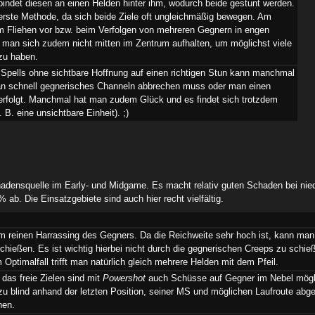
bindet diesen an einen Helden hinter ihm, wodurch beide gestunt werden.
werste Methode, da sich beide Ziele oft ungleichmäßig bewegen. Am
im Fliehen vor bzw. beim Verfolgen von mehreren Gegnern in engen
man sich zudem nicht mitten im Zentrum aufhalten, um möglichst viele
 zu haben.
s Spells ohne sichtbare Hoffnung auf einen richtigen Stun kann manchmal
man schnell gegnerisches Channeln abbrechen muss oder man einen
folgt. Manchmal hat man zudem Glück und es findet sich trotzdem
B. eine unsichtbare Einheit). ;)
hadensquelle im Early- und Midgame. Es macht relativ guten Schaden bei nie
b. Die Einsatzgebiete sind auch hier recht vielfältig.
im reinen Harrassing des Gegners. Da die Reichweite sehr hoch ist, kann ma
schießen. Es ist wichtig hierbei nicht durch die gegnerischen Creeps zu sch
 Optimalfall trifft man natürlich gleich mehrere Helden mit dem Pfeil.
das freie Zielen sind mit
Powershot
auch Schüsse auf Gegner im Nebel mögl
zu blind anhand der letzten Position, seiner MS und möglichen Laufroute abg
hen.