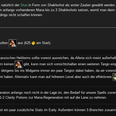
e natürlich der
Stun
in Form von
Shakleshot
als erster Zauber gewählt werde
em anfangs vorhandenen Mana bis zu 3
Shakleshots
setzen, womit man dann d
erdings nicht schaffen können.
auften
aus (625
am Start).
assischen Heilitems sollte vorerst ausreichen, da
Alleria
sich meist außerhalb
eam keinen
gibt, kann man sich vorsichtshalber einen weiteren
Tango
ein
e übrigens bis ins Midgame immer ein paar
Tangos
dabei haben, da wir vorers
nt haben. Alternativ kann man auf höherem Level aber auch die effektivere
ation anfangs noch nicht in der Lage ist, den Bedarf für unsere Spells zuver
 1-2
Clarity Potions
zur Mana-Regeneration mit auf die Lane zu nehmen.
m für ein paar zusätzliche Stats im Early. Außerdem können 3
Branches
zusamm