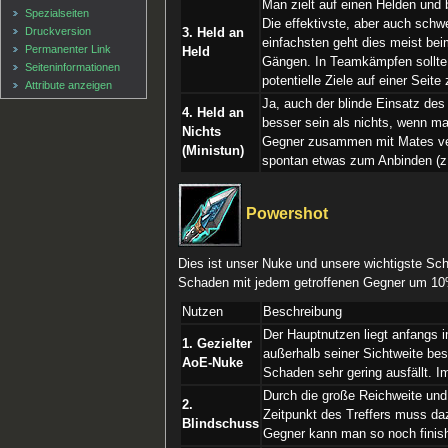
Man zielt auf einen Helden und 
Spezialseiten
Die effektivste, aber auch sch
Druckversion
3. Held an
einfachsten geht dies meist be
Permanenter Link
Held
Gängen. In Teamkämpfen sollte 
Seiten­informationen
potentielle Ziele auf einer Seite
Attribute anzeigen
Ja, auch der blinde Einsatz de
4. Held an
besser sein als nichts, wenn 
Nichts
Gegner zusammen mit Mates ver
(Ministun)
spontan etwas zum Anbinden (z. 
Powershot
Dies ist unser Nuke und unsere wichtigste Sc
Schaden mit jedem getroffenen Gegner um 10% a
Nutzen
Beschreibung
Der Hauptnutzen liegt anfangs 
1. Gezielter
außerhalb seiner Sichtweite be
AoE-Nuke
Schaden sehr gering ausfällt. Im
Durch die große Reichweite und 
2.
Zeitpunkt des Treffers muss da
Blindschuss
Gegner kann man so noch finis