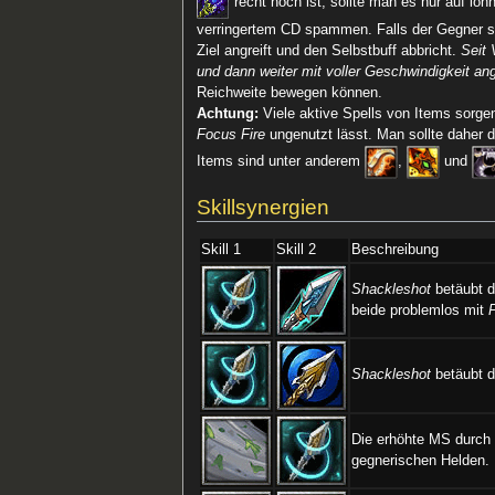
recht hoch ist, sollte man es nur auf lo
verringertem CD spammen. Falls der Gegner si
Ziel angreift und den Selbstbuff abbricht.
Seit
und dann weiter mit voller Geschwindigkeit ang
Reichweite bewegen können.
Achtung:
Viele aktive Spells von Items sorgen
Focus Fire
ungenutzt lässt. Man sollte daher d
Items sind unter anderem
,
und
Skillsynergien
Skill 1
Skill 2
Beschreibung
Shackleshot
betäubt d
beide problemlos mit
Shackleshot
betäubt d
Die erhöhte MS durc
gegnerischen Helden.