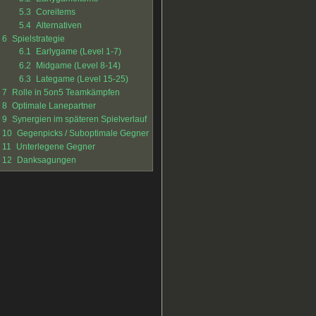
5.3
Coreitems
5.4
Alternativen
6
Spielstrategie
6.1
Earlygame (Level 1-7)
6.2
Midgame (Level 8-14)
6.3
Lategame (Level 15-25)
7
Rolle in 5on5 Teamkämpfen
8
Optimale Lanepartner
9
Synergien im späteren Spielverlauf
10
Gegenpicks / Suboptimale Gegner
11
Unterlegene Gegner
12
Danksagungen