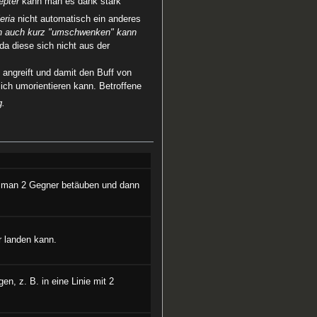
epter
kann man es dank stark
leria
nicht automatisch ein anderes
man auch kurz "umschwenken" kann
 da diese sich nicht aus der
 angreift und damit den Buff von
sich umorientieren kann. Betroffene
g.
n man 2 Gegner betäuben und dann
r landen kann.
en, z. B. in eine Linie mit 2