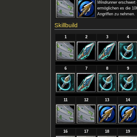
Windrunner
erschwert 
ermöglichen es die 10
Angriffen zu nehmen.
Skillbuild
1
2
3
4
6
7
8
9
11
12
13
14
16
17
18
19