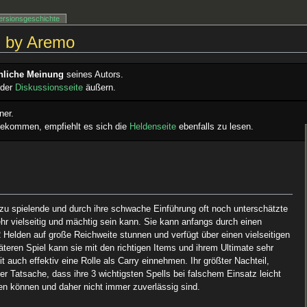
ersionsgeschichte
d by Aremo
nliche Meinung
seines Autors.
 der
Diskussionsseite
äußern.
ner.
ekommen, empfiehlt es sich die
Heldenseite
ebenfalls zu lesen.
 zu spielende und durch ihre schwache Einführung oft noch unterschätzte
ehr vielseitig und mächtig sein kann. Sie kann anfangs durch einen
2 Helden auf große Reichweite stunnen und verfügt über einen vielseitigen
äteren Spiel kann sie mit den richtigen Items und ihrem Ultimate sehr
auch effektiv eine Rolle als Carry einnehmen. Ihr größter Nachteil,
er Tatsache, dass ihre 3 wichtigsten Spells bei falschem Einsatz leicht
ffen können und daher nicht immer zuverlässig sind.