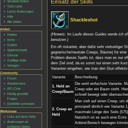
Einsatz der Skills
Veraltete Artikel
ToDo Liste
Letzte Änderungen
Hilfe
Shackleshot
Alle Seiten
Artikel
(Hinweis: Im Laufe dieses Guides werde ich of
Helden
benutzen.)
Items
Guides
Ein oft riskanter, aber dafür sehr vielseitige
Spielmechanik
gegnerische/neutrale Creeps, Bäume) für eine
Glossar
Problem dieses Spells ist, dass man es nur e
Zufällige Seite
dem Ziel sind, da es sonst nur einen sehr kur
Vorlagen
Varianten eingehen, wie man den Stun effektiv
Community
Variante
Beschreibung
Forum
Die wohl einfachste Variante. M
Arbeitskreise
1. Held an
IRC-Chat
Creep oder ein Baum steht. Hier
Creep/Baum
Häufig gestellte
schnell bewegt oder überraschen
Fragen
Man zielt auf einen Creep, um d
DotAWiki verbreiten
prinzipiell ähnlich wie Variante
2. Creep an
Werkzeuge
maximale Länge des Seils (575)
Held
Links auf diese Seite
Natürlich ist es auch eine Ecke 
Änderungen an
Anbind-Bereich bewegen könnte
verlinkten Seiten