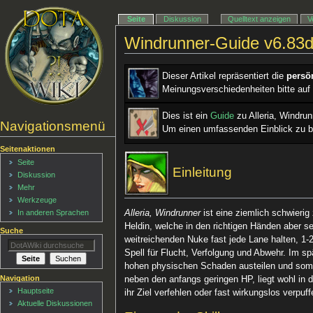
Seite
Diskussion
Quelltext anzeigen
V
Windrunner-Guide v6.83
Dieser Artikel repräsentiert die
persö
Meinungsverschiedenheiten bitte auf
Dies ist ein ­
Guide
zu Alleria, Windrun
Navigationsmenü
Um einen umfassenden Einblick zu b
Seitenaktionen
Seite
Einleitung
Diskussion
Mehr
Werkzeuge
Alleria, Windrunner
ist eine ziemlich schwierig
In anderen Sprachen
Heldin, welche in den richtigen Händen aber s
Suche
weitreichenden Nuke fast jede Lane halten, 1-
Spell für Flucht, Verfolgung und Abwehr. Im sp
hohen physischen Schaden austeilen und somit 
Navigation
neben den anfangs geringen HP, liegt wohl in d
Hauptseite
ihr Ziel verfehlen oder fast wirkungslos verpu
Aktuelle Diskussionen