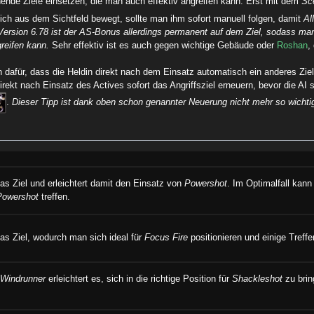
hnende Ziele einsetzen, die man auch effektiv angreifen kann. Erst mit dem
Sc
ch aus dem Sichtfeld bewegt, sollte man ihm sofort manuell folgen, damit
Al
 Version 6.78 ist der AS-Bonus allerdings permanent auf dem Ziel, sodass 
reifen kann.
Sehr effektiv ist es auch gegen wichtige Gebäude oder
Roshan
,
 dafür, dass die Heldin direkt nach dem Einsatz automatisch ein anderes Ziel
irekt nach Einsatz des Actives sofort das Angriffsziel erneuern, bevor die AI 
.
Dieser Tipp ist dank oben schon genannter Neuerung nicht mehr so wichti
as Ziel und erleichtert damit den Einsatz von
Powershot
. Im Optimalfall kan
Powershot
treffen.
as Ziel, wodurch man sich ideal für
Focus Fire
positionieren und einige Treffe
h
Windrunner
erleichtert es, sich in die richtige Position für
Shackleshot
zu bring