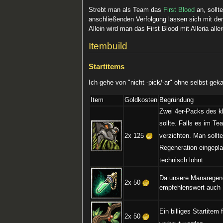
Strebt man als Team das
First Blood
an, sollt
anschließenden Verfolgung lassen sich mit d
Allein wird man das First Blood mit Alleria all
Itembuild
Startitems
Ich gehe von "nicht -pick/-ar" ohne selbst gek
Item
Goldkosten
Begründung
Zwei 4er-Packs des kl
sollte. Falls es im T
2x 125
verzichten. Man sollt
Regeneration eingepla
technisch lohnt.
Da unsere Manaregener
2x 50
empfehlenswert auch
Ein billiges Startite
2x 50