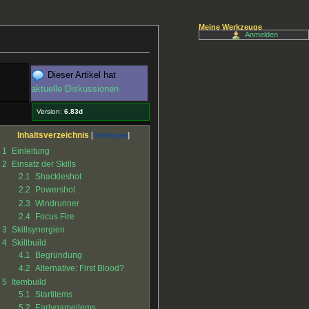
Meine Werkzeuge
Anmelden
Dieser Artikel hat
aktuelle Diskussionen
Version:
6.83d
Inhaltsverzeichnis
1
Einleitung
2
Einsatz der Skills
2.1
Shackleshot
2.2
Powershot
2.3
Windrunner
2.4
Focus Fire
3
Skillsynergien
4
Skillbuild
4.1
Begründung
4.2
Alternative: First Blood?
5
Itembuild
5.1
Startitems
5.2
Earlygameitems