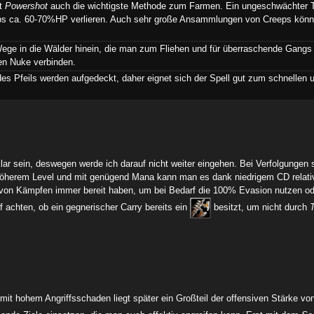
st
Powershot
auch die wichtigste Methode zum Farmen. Ein ungeschwächter Tr
ps ca. 60-70%HP verlieren. Auch sehr große Ansammlungen von Creeps könn
e Wege in die Wälder hinein, die man zum Fliehen und für überraschende Gan
en Nuke verbinden.
des Pfeils werden aufgedeckt, daher eignet sich der Spell gut zum schnellen
klar sein, deswegen werde ich darauf nicht weiter eingehen. Bei Verfolgunge
 höherem Level und mit genügend Mana kann man es dank niedrigem CD relativ
 von Kämpfen immer bereit haben, um bei Bedarf die 100% Evasion nutzen ode
 achten, ob ein gegnerischer Carry bereits ein
besitzt, um nicht durch
mit hohem Angriffsschaden liegt später ein Großteil der offensiven Stärke v