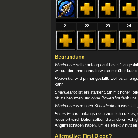
21
22
23
24
Begründung
Windrunner
sollte anfangs auf Level 1 angeskil
wir auf der Lane normalerweise nur über kurze
Powershot
wird primär geskillt, weil es anfa
kann.
Shackleshot
ist ein starker Stun mit hoher Re
oft zu benutzen und ohne
Powershot
fehlt uns 
Windrunner
wird nach
Shackleshot
ausgeskillt
Focus Fire
ist anfangs noch ziemlich nutzlos,
reduziert wird. Daher sollten die anderen Fäh
Angriffsschaden haben, um es effektiv nutzen
Alternative: First Blood?