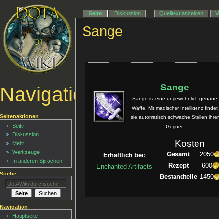
Seite
Diskussion
Quelltext anzeigen
V
Sange
Sange
Navigationsmenü
Sange ist eine ungewöhnlich genaue
Waffe. Mit magischer Intelligenz findet
Seitenaktionen
sie automatisch schwache Stellen ihrer
Seite
Gegner.
Diskussion
Kosten
Mehr
Werkzeuge
Gesamt
2050
Erhältlich bei:
In anderen Sprachen
Rezept
600
Enchanted Artifacts
Suche
Bestandteile
1450
Navigation
Hauptseite