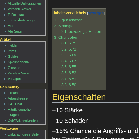
Aktuelle Diskussionen
Veraltete Artikel
Inhaltsverzeichnis
ToDo Liste
1
Eigenschaften
Letzte Änderungen
2
Strategie
Hilfe
2.1
bevorzugte Helden
Alle Seiten
3
Changelog
Artikel
3.1
6.75
Helden
3.2
6.72
Items
3.3
6.69
Guides
3.4
6.67
Spielmechanik
3.5
6.55
Glossar
3.6
6.52
Zufällige Seite
3.7
6.51
Vorlagen
3.8
6.50
Community
Forum
Eigenschaften
Arbeitskreise
IRC-Chat
+16 Stärke
Häufig gestellte
Fragen
+10 Schaden
DotAWiki verbreiten
Werkzeuge
+15% Chance die Angriffs- und
Links auf diese Seite