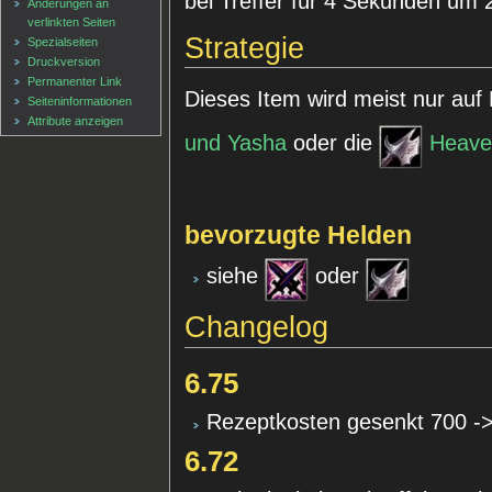
bei Treffer für 4 Sekunden um 
Änderungen an
verlinkten Seiten
Strategie
Spezialseiten
Druckversion
Permanenter Link
Dieses Item wird meist nur auf
Seiten­informationen
Attribute anzeigen
und Yasha
oder die
Heave
bevorzugte Helden
siehe
oder
Changelog
6.75
Rezeptkosten gesenkt 700 -
6.72