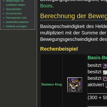
Änderungen an
Boots
.
verlinkten Seiten
Spezialseiten
Druckversion
Berechnung der Beweg
Permanenter Link
Seiten­informationen
Basisgeschwindigkeit des Helde
Attribute anzeigen
multipliziert mit der Summe der 
Bewegungsgeschwindigkeit des 
Rechenbeispiel
Basis-B
besitzt
besitzt
besitzt
aktiviert
Skeleton King
_______
(300 + 5
_______