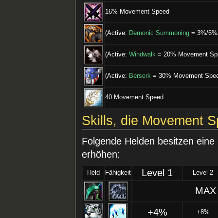
16% Movement Speed
(Active:
Demonic Summoning
= 3%/6%/
(Active:
Windwalk
= 20% Movement Spee
(Active:
Berserk
= 30% Movement Speed
40 Movement Speed
Skills, die Movement 
Folgende Helden besitzen ein
erhöhen:
Level 1
Held
Fähigkeit
Level 2
MAX 
+4%
+8%