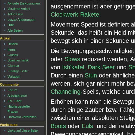
Aktuelle Diskussionen
ausgenommen ist aber getrigge
Veraltete Artikel
Clockwerk-Rakete
.
ToDo Liste
Letzte Änderungen
Movement Speed ist definiert a
Hilfe
Alle Seiten
Sekunde, das heißt ein Held mi
Artikel
bewegt sich in einer Sekunde
Helden
Die Bewegungsgeschwindigkeit
Items
Guides
oder
Slows
reduziert werden, 
Spielmechanik
von
Ish'kafel, Dark Seer
und
Sh
Glossar
Zufällige Seite
Durch einen
Stun
oder ähnlich
Vorlagen
werden, sich gar nicht mehr b
Community
Channeling
-Spells, welche du
Forum
Arbeitskreise
Erhöhen kann man die Bewegun
IRC-Chat
Häufig gestellte
durch einige Zauber bzw. Fähig
Fragen
zwischen einer absoluten Stei
DotAWiki verbreiten
Boots
oder
Euls
, und der relat
Werkzeuge
Links auf diese Seite
Bewegungsgeschwindigkeit, bsp