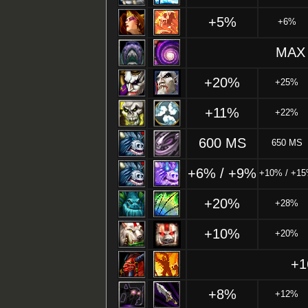
+5%
+6%
MAX 
+20%
+25%
+11%
+22%
600 MS
650 MS
+6% / +9%
+10% / +1
+20%
+28%
+10%
+20%
+
+8%
+12%