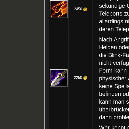
sekündige C
2450
Teleports z
allerdings n
deren Telep
Nach Angri
Helden oder
die Blink-F
nicht verfü
Form kann m
physischer
2250
keine Spell
befinden od
kann man so
überbrücken.
dann proble
Wer kennt d