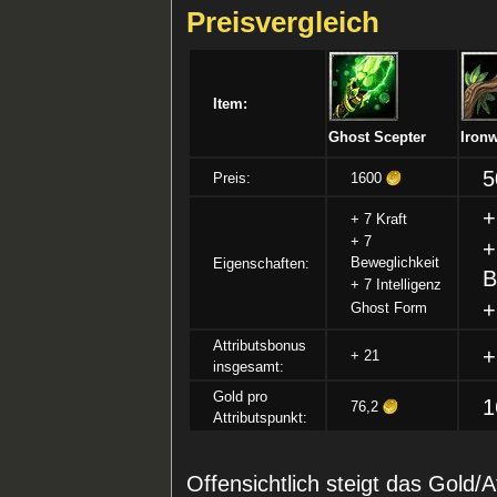
Preisvergleich
Item:
Ghost Scepter
Iron
Preis:
1600
+
+ 7 Kraft
+ 7
+
Beweglichkeit
Eigenschaften:
B
+ 7 Intelligenz
+
Ghost Form
Attributsbonus
+
+ 21
insgesamt:
Gold pro
1
76,2
Attributspunkt:
Offensichtlich steigt das Gold/A