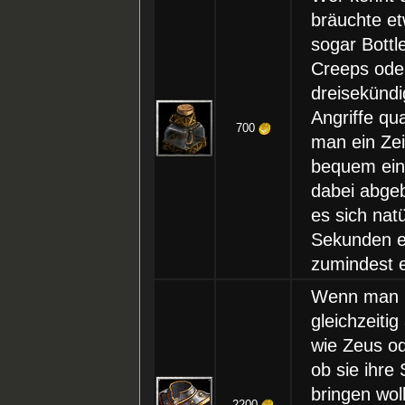
bräuchte e
sogar Bottl
Creeps ode
dreisekündi
Angriffe qu
700
man ein Ze
bequem ein
dabei abgeb
es sich natü
Sekunden 
zumindest e
Wenn man 
gleichzeitig
wie Zeus o
ob sie ihre
bringen wol