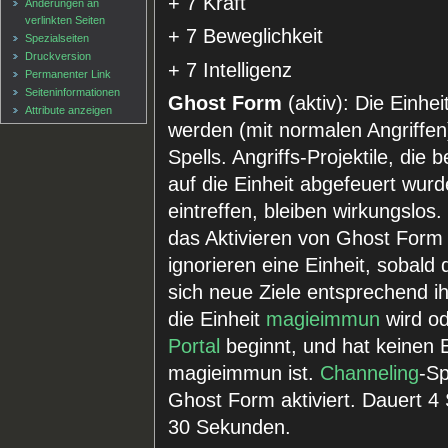
+ 7 Kraft
Änderungen an
verlinkten Seiten
+ 7 Beweglichkeit
Spezialseiten
Druckversion
+ 7 Intelligenz
Permanenter Link
Seiten­informationen
Ghost Form
(aktiv): Die Einhe
Attribute anzeigen
werden (mit normalen Angriffe
Spells. Angriffs-Projektile, di
auf die Einheit abgefeuert wur
eintreffen, bleiben wirkungslos
das Aktivieren von Ghost Form e
ignorieren eine Einheit, sobald
sich neue Ziele entsprechend i
die Einheit
magieimmun
wird od
Portal
beginnt, und hat keinen E
magieimmun ist.
Channeling
-Sp
Ghost Form aktiviert. Dauert 
30 Sekunden.