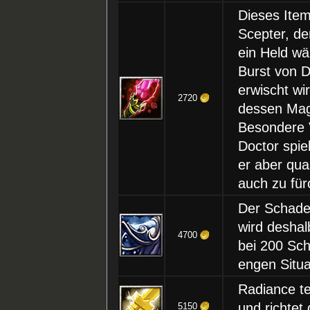
Dieses Item
Scepter, d
ein Held w
Burst von 
erwischt wi
2720
dessen Mag
Besondere 
Doctor spie
er aber qua
auch zu für
Der Schaden
wird deshal
4700
bei 200 Sch
engen Situ
Radiance t
und richte
5150