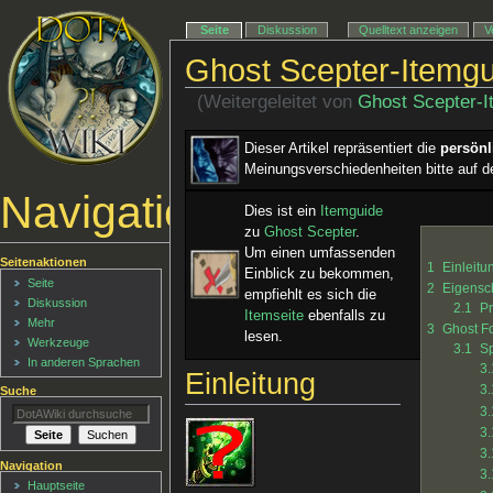
Seite
Diskussion
Quelltext anzeigen
V
Ghost Scepter-Itemg
(Weitergeleitet von
Ghost Scepter-
Dieser Artikel repräsentiert die
persön
Meinungsverschiedenheiten bitte auf d
Navigationsmenü
Dies ist ein ­
Itemguide
zu
Ghost Scepter
.
Um einen umfassenden
Seitenaktionen
1
Einleitu
Einblick zu bekommen,
Seite
2
Eigensc
empfiehlt es sich die
Diskussion
2.1
Pr
Itemseite
ebenfalls zu
Mehr
3
Ghost F
lesen.
Werkzeuge
3.1
Sp
In anderen Sprachen
3.
Einleitung
3.
Suche
3.
3.
3.
Navigation
3.
Hauptseite