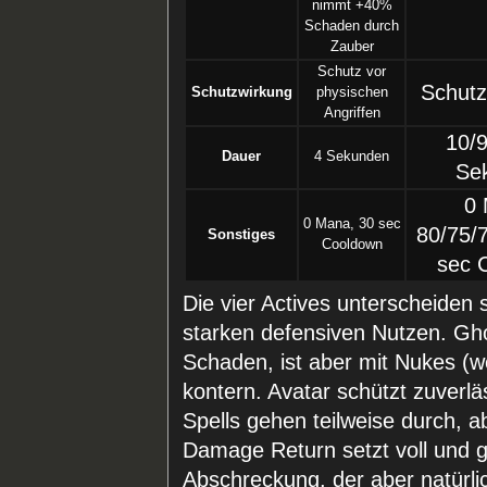
nimmt +40%
Schaden durch
Zauber
Schutz vor
Schutz
Schutzwirkung
physischen
Angriffen
10/9
Dauer
4 Sekunden
Se
0 
0 Mana, 30 sec
80/75/
Sonstiges
Cooldown
sec 
Die vier Actives unterscheiden s
starken defensiven Nutzen. Gh
Schaden, ist aber mit Nukes (w
kontern. Avatar schützt zuverl
Spells gehen teilweise durch, a
Damage Return setzt voll und g
Abschreckung, der aber natürli