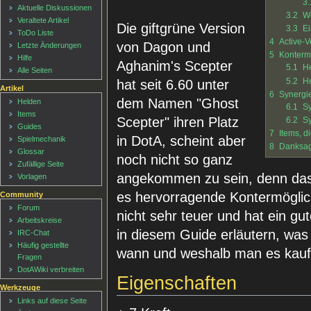
3.
Aktuelle Diskussionen
3.2
We
Veraltete Artikel
Die giftgrüne Version
3.3
Ei
ToDo Liste
4
Active-V
von Dagon und
Letzte Änderungen
5
Kontermö
Hilfe
Aghanim's Scepter
5.1
He
Alle Seiten
5.2
He
hat seit 6.60 unter
Artikel
6
Synergi
dem Namen "Ghost
Helden
6.1
Sy
Items
Scepter" ihren Platz
6.2
Sy
Guides
7
Items, d
in DotA, scheint aber
Spielmechanik
8
Danksa
Glossar
noch nicht so ganz
Zufällige Seite
angekommen zu sein, denn das I
Vorlagen
es hervorragende Kontermöglich
Community
Forum
nicht sehr teuer und hat ein gu
Arbeitskreise
in diesem Guide erläutern, was 
IRC-Chat
Häufig gestellte
wann und weshalb man es kauft
Fragen
DotAWiki verbreiten
Eigenschaften
Werkzeuge
Links auf diese Seite