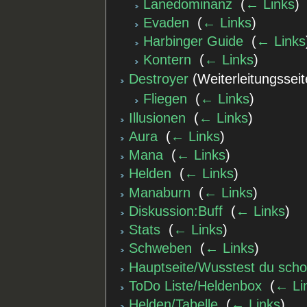
Lanedominanz
‎
(
← Links
)
Evaden
‎
(
← Links
)
Harbinger Guide
‎
(
← Links
Kontern
‎
(
← Links
)
Destroyer
(Weiterleitungsseit
Fliegen
‎
(
← Links
)
Illusionen
‎
(
← Links
)
Aura
‎
(
← Links
)
Mana
‎
(
← Links
)
Helden
‎
(
← Links
)
Manaburn
‎
(
← Links
)
Diskussion:Buff
‎
(
← Links
)
Stats
‎
(
← Links
)
Schweben
‎
(
← Links
)
Hauptseite/Wusstest du sch
ToDo Liste/Heldenbox
‎
(
← Li
Helden/Tabelle
‎
(
← Links
)