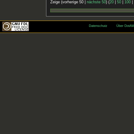
Zeige (vorherige 50 |
nächste 50
) (
20
|
50
|
100
Datenschutz
Über DotAW