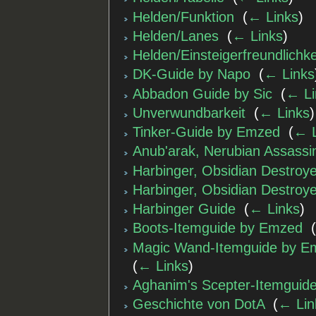
Helden/Funktion
‎
(
← Links
)
Helden/Lanes
‎
(
← Links
)
Helden/Einsteigerfreundlichke
DK-Guide by Napo
‎
(
← Links
Abbadon Guide by Sic
‎
(
← Li
Unverwundbarkeit
‎
(
← Links
)
Tinker-Guide by Emzed
‎
(
← L
Anub'arak, Nerubian Assass
Harbinger, Obsidian Destroye
Harbinger, Obsidian Destroye
Harbinger Guide
‎
(
← Links
)
Boots-Itemguide by Emzed
‎
Magic Wand-Itemguide by Emz
(
← Links
)
Aghanim's Scepter-Itemguid
Geschichte von DotA
‎
(
← Lin