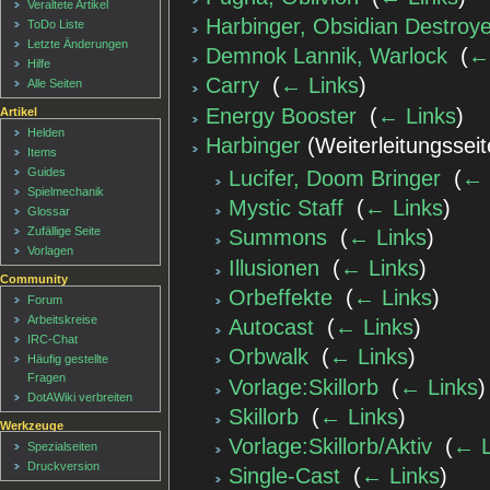
Veraltete Artikel
Harbinger, Obsidian Destroy
ToDo Liste
Letzte Änderungen
Demnok Lannik, Warlock
‎
(
←
Hilfe
Carry
‎
(
← Links
)
Alle Seiten
Energy Booster
‎
(
← Links
)
Artikel
Helden
Harbinger
(Weiterleitungsseit
Items
Guides
Lucifer, Doom Bringer
‎
(
← 
Spielmechanik
Mystic Staff
‎
(
← Links
)
Glossar
Zufällige Seite
Summons
‎
(
← Links
)
Vorlagen
Illusionen
‎
(
← Links
)
Community
Orbeffekte
‎
(
← Links
)
Forum
Arbeitskreise
Autocast
‎
(
← Links
)
IRC-Chat
Orbwalk
‎
(
← Links
)
Häufig gestellte
Fragen
Vorlage:Skillorb
‎
(
← Links
)
DotAWiki verbreiten
Skillorb
‎
(
← Links
)
Werkzeuge
Vorlage:Skillorb/Aktiv
‎
(
← L
Spezialseiten
Druckversion
Single-Cast
‎
(
← Links
)