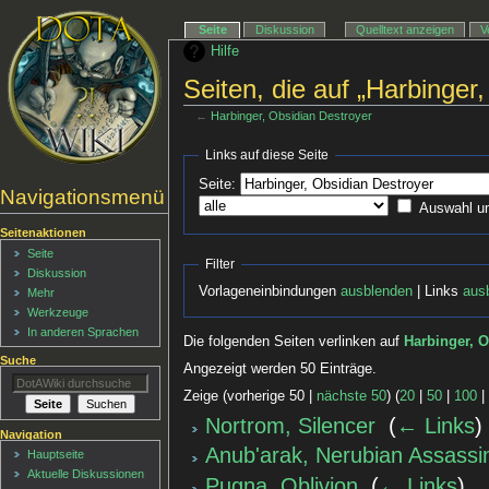
Seite
Diskussion
Quelltext anzeigen
V
Hilfe
Seiten, die auf „Harbinger
←
Harbinger, Obsidian Destroyer
Links auf diese Seite
Seite:
Navigationsmenü
Auswahl u
Seitenaktionen
Seite
Filter
Diskussion
Vorlageneinbindungen
ausblenden
| Links
aus
Mehr
Werkzeuge
In anderen Sprachen
Die folgenden Seiten verlinken auf
Harbinger, O
Suche
Angezeigt werden 50 Einträge.
Zeige (vorherige 50 |
nächste 50
) (
20
|
50
|
100
Nortrom, Silencer
‎
(
← Links
)
Navigation
Anub'arak, Nerubian Assassi
Hauptseite
Aktuelle Diskussionen
Pugna, Oblivion
‎
(
← Links
)