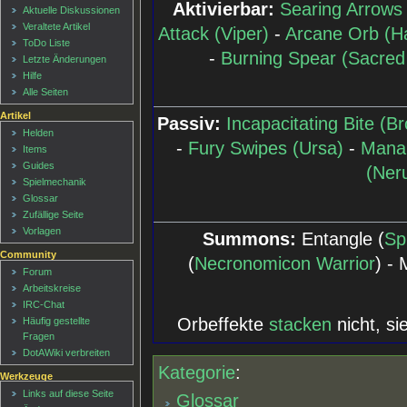
Aktivierbar:
Searing Arrows
Aktuelle Diskussionen
Veraltete Artikel
Attack (Viper)
-
Arcane Orb (Ha
ToDo Liste
-
Burning Spear (Sacred
Letzte Änderungen
Hilfe
Alle Seiten
Artikel
Passiv:
Incapacitating Bite (
Helden
-
Fury Swipes (Ursa)
-
Mana 
Items
Guides
(Ner
Spielmechanik
Glossar
Zufällige Seite
Vorlagen
Summons:
Entangle (
Sp
Community
(
Necronomicon Warrior
) - 
Forum
Arbeitskreise
IRC-Chat
Orbeffekte
stacken
nicht, s
Häufig gestellte
Fragen
DotAWiki verbreiten
Kategorie
:
Werkzeuge
Links auf diese Seite
Glossar