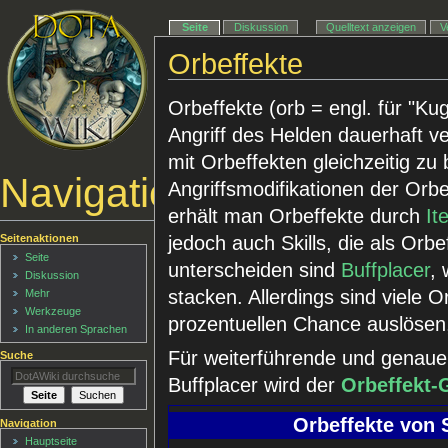
Seite
Diskussion
Quelltext anzeigen
V
Orbeffekte
Orbeffekte (orb = engl. für "Kug
Angriff des Helden dauerhaft v
mit Orbeffekten gleichzeitig zu 
Navigationsmenü
Angriffsmodifikationen der Orbe
erhält man Orbeffekte durch
It
Seitenaktionen
jedoch auch Skills, die als Orb
Seite
unterscheiden sind
Buffplacer
,
Diskussion
stacken. Allerdings sind viele 
Mehr
Werkzeuge
prozentuellen Chance auslösen,
In anderen Sprachen
Für weiterführende und genaue
Suche
Buffplacer wird der
Orbeffekt-
Orbeffekte von S
Navigation
Hauptseite