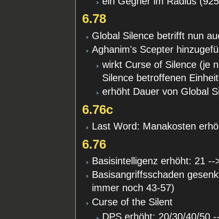
ein Gegner im Radius (925)
6.78
Global Silence betrifft nun 
Aghanim's Scepter hinzugefü
wirkt Curse of Silence (je 
Silence betroffenen Einhei
erhöht Dauer von Global 
6.76c
Last Word: Manakosten erhöh
6.76
Basisintelligenz erhöht: 21 --
Basisangriffsschaden gesenk
immer noch 43-57)
Curse of the Silent
DPS erhöht: 20/30/40/50 -