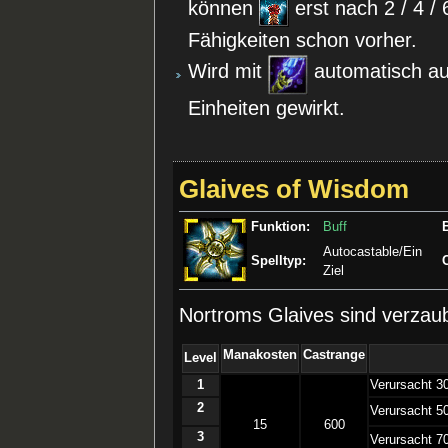
können
erst nach 2 / 4 /
Fähigkeiten schon vorher.
Wird mit
automatisch auf
Einheiten gewirkt.
Glaives of Wisdom
Funktion:
Buff
Autocastable/Ein
Spelltyp:
Ziel
Nortroms Glaives sind verzaub
Manakosten
Castrange
Level
1
­Verursacht 3
2
­Verursacht 5
15
600
3
­Verursacht 7