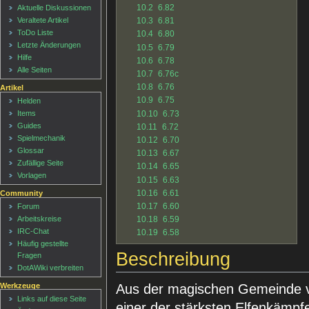
10.2
6.82
Aktuelle Diskussionen
10.3
6.81
Veraltete Artikel
ToDo Liste
10.4
6.80
Letzte Änderungen
10.5
6.79
Hilfe
10.6
6.78
Alle Seiten
10.7
6.76c
10.8
6.76
Artikel
10.9
6.75
Helden
10.10
6.73
Items
Guides
10.11
6.72
Spielmechanik
10.12
6.70
Glossar
10.13
6.67
Zufällige Seite
10.14
6.65
Vorlagen
10.15
6.63
10.16
6.61
Community
10.17
6.60
Forum
Arbeitskreise
10.18
6.59
IRC-Chat
10.19
6.58
Häufig gestellte
Beschreibung
Fragen
DotAWiki verbreiten
Aus der magischen Gemeinde v
Werkzeuge
Links auf diese Seite
einer der stärksten Elfenkämpfe