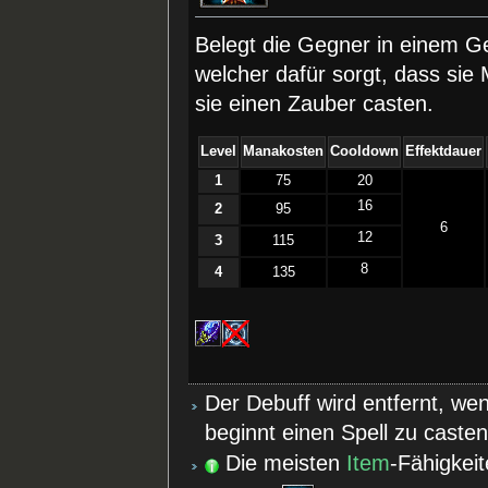
Belegt die Gegner in einem G
welcher dafür sorgt, dass sie
sie einen Zauber casten.
Level
Manakosten
Cooldown
Effektdauer
1
75
20
16
2
95
6
12
3
115
8
4
135
Der Debuff wird entfernt, wen
beginnt einen Spell zu casten
Die meisten
Item
-Fähigkei