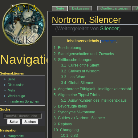
Seite
Diskussion
Quelltext anzeigen
V
Nortrom, Silencer
(Weitergeleitet von
Silencer
)
Inhaltsverzeichnis
1
Beschreibung
2
Starteigenschaften und -Zuwachs
Navigationsmenü
3
Skillbeschreibungen
3.1
Curse of the Silent
3.2
Glaives of Wisdom
Seitenaktionen
3.3
Last Word
Seite
3.4
Global Silence
Diskussion
4
Angeborene Fähigkeit - Intelligenzdiebstahl
Mehr
5
Allgemeine Tipps&Tricks
Werkzeuge
5.1
Auswirkungen des Intelligenzklaus
In anderen Sprachen
6
Bevorzugte Items
Suche
7
Synonyme / Akronyme
8
Guides zu Nortrom, Silencer
9
Replays
10
Changelog
Navigation
10.1
6.83
Hauptseite