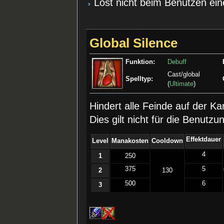
Löst nicht beim Benutzen ei
Global Silence
Funktion:
Debuff
Cast/global
Spelltyp:
(
Ultimate
)
Hindert alle Feinde auf der 
Dies gilt nicht für die Benut
Effektdauer
Level
Manakosten
Cooldown
4
1
250
375
5
2
130
500
6
3