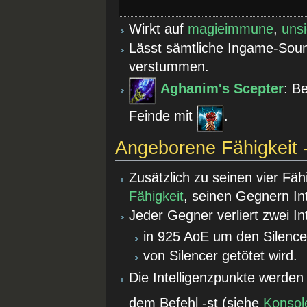
Wirkt auf
magieimmune
,
uns
Lässt sämtliche Ingame-Soun
verstummen.
Aghanim's Scepter
: B
Feinde mit
.
Angeborene Fähigkeit - 
Zusätzlich zu seinen vier Fäh
Fähigkeit
, seinen Gegnern Int
Jeder Gegner verliert zwei In
in 925 AoE um den Silencer
von Silencer getötet wird.
Die Intelligenzpunkte werde
dem Befehl -st (siehe
Konso