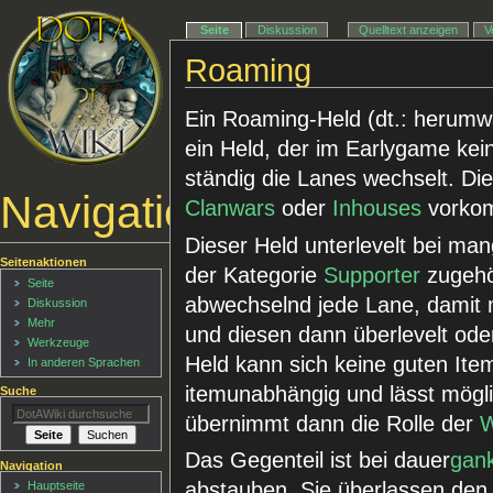
Seite
Diskussion
Quelltext anzeigen
V
Roaming
Ein Roaming-Held (dt.: herumwa
ein Held, der im Earlygame kei
ständig die Lanes wechselt. Die
Navigationsmenü
Clanwars
oder
Inhouses
vorko
Dieser Held unterlevelt bei man
Seitenaktionen
der Kategorie
Supporter
zugehör
Seite
abwechselnd jede Lane, damit m
Diskussion
Mehr
und diesen dann überlevelt od
Werkzeuge
Held kann sich keine guten Ite
In anderen Sprachen
itemunabhängig und lässt mögli
Suche
übernimmt dann die Rolle der
W
Das Gegenteil ist bei dauer
gan
Navigation
abstauben. Sie überlassen den
Hauptseite