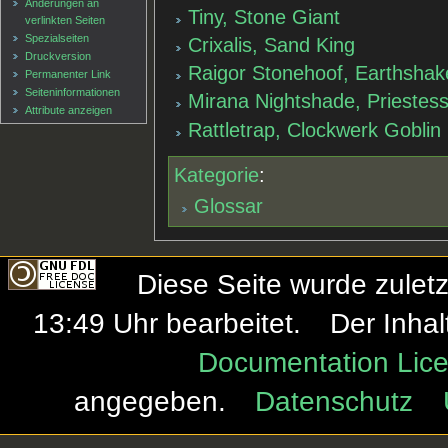
Änderungen an
Tiny, Stone Giant
verlinkten Seiten
Spezialseiten
Crixalis, Sand King
Druckversion
Raigor Stonehoof, Earthshak
Permanenter Link
Seiten­informationen
Mirana Nightshade, Priestes
Attribute anzeigen
Rattletrap, Clockwerk Goblin
Kategorie
:
Glossar
Diese Seite wurde zulet
13:49 Uhr bearbeitet.
Der Inhal
Documentation Lice
angegeben.
Datenschutz