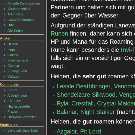
Aktuelle Diskussionen
Partnern und halten sich mit gu
Veraltete Artikel
den Gegner über Wasser.
ToDo Liste
Letzte Änderungen
Aufgrund der ständigen Lanew
Hilfe
Alle Seiten
Runen
finden, daher kann sich
Artikel
HP und Mana für das Roaming 
Helden
Rune kann besonders die
Invi
-
Items
Guides
falls sich ein unvorsichtiger G
Spielmechanik
wagt.
Glossar
Zufällige Seite
Helden, die
sehr gut
roamen k
Vorlagen
Community
Lesale Deathbringer, Venom
Forum
Shendelzare Silkwood, Vengef
Arbeitskreise
IRC-Chat
Rylai Crestfall, Crystal Maide
Häufig gestellte
Balanar, Night Stalker
(nachts
Fragen
DotAWiki verbreiten
Helden, die
gut
roamen können
Werkzeuge
Azgalor, Pit Lord
Links auf diese Seite