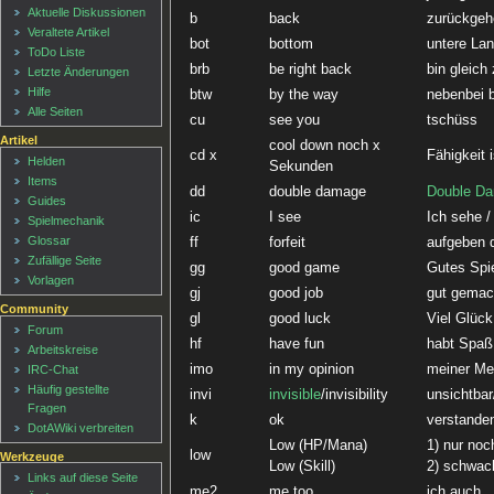
Aktuelle Diskussionen
b
back
zurückgeh
Veraltete Artikel
bot
bottom
untere La
ToDo Liste
brb
be right back
bin gleich
Letzte Änderungen
Hilfe
btw
by the way
nebenbei 
Alle Seiten
cu
see you
tschüss
Artikel
cool down noch x
cd x
Fähigkeit 
Helden
Sekunden
Items
dd
double damage
Double D
Guides
ic
I see
Ich sehe /
Spielmechanik
Glossar
ff
forfeit
aufgeben 
Zufällige Seite
gg
good game
Gutes Spie
Vorlagen
gj
good job
gut gemac
Community
gl
good luck
Viel Glück
Forum
hf
have fun
habt Spaß
Arbeitskreise
imo
in my opinion
meiner Me
IRC-Chat
Häufig gestellte
invi
invisible
/invisibility
unsichtbar
Fragen
k
ok
verstande
DotAWiki verbreiten
Low (HP/Mana)
1) nur no
low
Werkzeuge
Low (Skill)
2) schwach
Links auf diese Seite
me2
me too
ich auch