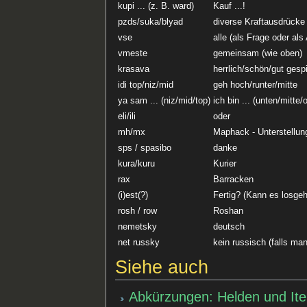
kupi ... (z. B. ward)
Kauf ...!
pzds/suka/blyad
diverse Kraftausdrücke 
vse
alle (als Frage oder al
vmeste
gemeinsam (wie oben)
krasava
herrlich/schön/gut gespi
idi top/niz/mid
geh hoch/runter/mitte
ya sam ... (niz/mid/top)
ich bin ... (unten/mitte/
eli/ili
oder
mh/mx
Maphack - Unterstellun
sps / spasibo
danke
kura/kuru
Kurier
rax
Barracken
(i)est(?)
Fertig? (Kann es losgeh
rosh / row
Roshan
nemetsky
deutsch
net russky
kein russisch (falls ma
Siehe auch
Abkürzungen: Helden und It