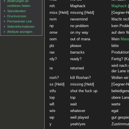
Änderungen an
verlinkten Seiten
mh
Maphack
Maphack
(
Spezialseiten
miss [Held]
missing [Held]
[Gegner-He
Druckversion
nvm
nevermind
Macht nich
Permanenter Link
np
no problem
kein Prob
Seiten­informationen
Attribute anzeigen
omw
on my way
auf dem We
oom
out of mana
Mein
Man
plz
please
bitte
rax
barracks
Produktio
rdy?
ready?
Fertig? (K
wird nach
re
returned
der Lane i
rosh?
kill Roshan?
Wollen wi
ss [Held]
missing [Held]
[Gegner-He
stfu
shut the fuck up
beleidigen
top
top
obere Lan
w8
wait
warte
w/e
whatever
egal
wp
well played
gut gespie
y
yeah/yes
Zustimmu