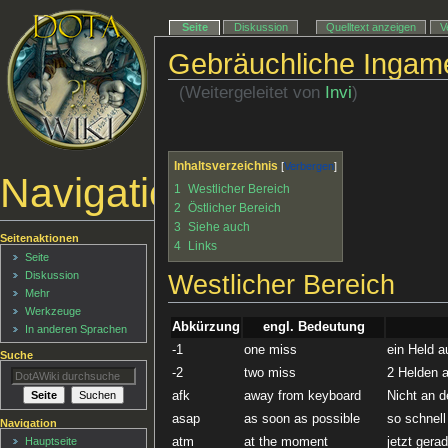
Seite
Diskussion
Quelltext anzeigen
V
Gebräuchliche Ingame
(Weitergeleitet von
Invi
)
Inhaltsverzeichnis
Navigationsmenü
1
Westlicher Bereich
2
Östlicher Bereich
3
Siehe auch
Seitenaktionen
4
Links
Seite
Diskussion
Westlicher Bereich
Mehr
Werkzeuge
Abkürzung
engl. Bedeutung
In anderen Sprachen
-1
one miss
ein Held a
Suche
-2
two miss
2 Helden a
afk
away from keyboard
Nicht an d
asap
as soon as possible
so schnell
Navigation
atm
at the moment
jetzt gera
Hauptseite