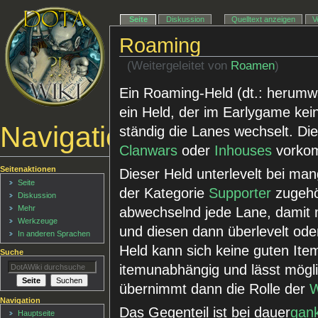
Seite
Diskussion
Quelltext anzeigen
V
Roaming
(Weitergeleitet von
Roamen
)
Ein Roaming-Held (dt.: herumwa
ein Held, der im Earlygame kei
Navigationsmenü
ständig die Lanes wechselt. Die
Clanwars
oder
Inhouses
vorko
Seitenaktionen
Dieser Held unterlevelt bei man
Seite
der Kategorie
Supporter
zugehör
Diskussion
Mehr
abwechselnd jede Lane, damit m
Werkzeuge
und diesen dann überlevelt od
In anderen Sprachen
Held kann sich keine guten Ite
Suche
itemunabhängig und lässt mögli
übernimmt dann die Rolle der
W
Navigation
Das Gegenteil ist bei dauer
gan
Hauptseite