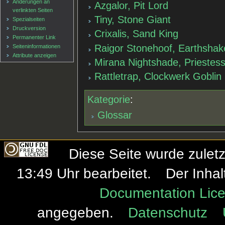
Änderungen an
Azgalor, Pit Lord
verlinkten Seiten
Tiny, Stone Giant
Spezialseiten
Druckversion
Crixalis, Sand King
Permanenter Link
Raigor Stonehoof, Earthshak
Seiten­informationen
Attribute anzeigen
Mirana Nightshade, Priestes
Rattletrap, Clockwerk Goblin
Kategorie
:
Glossar
Diese Seite wurde zulet
13:49 Uhr bearbeitet.
Der Inhal
Documentation Lice
angegeben.
Datenschutz