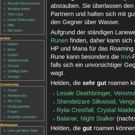
Aktuelle Diskussionen
abstauben. Sie überlassen den
Veraltete Artikel
Partnern und halten sich mit gu
ToDo Liste
Letzte Änderungen
den Gegner über Wasser.
Hilfe
Alle Seiten
Aufgrund der ständigen Lanew
Artikel
Runen
finden, daher kann sich
Helden
HP und Mana für das Roaming 
Items
Guides
Rune kann besonders die
Invi
-
Spielmechanik
falls sich ein unvorsichtiger G
Glossar
Zufällige Seite
wagt.
Vorlagen
Helden, die
sehr gut
roamen k
Community
Forum
Lesale Deathbringer, Venom
Arbeitskreise
Shendelzare Silkwood, Vengef
IRC-Chat
Häufig gestellte
Rylai Crestfall, Crystal Maide
Fragen
DotAWiki verbreiten
Balanar, Night Stalker
(nachts
Werkzeuge
Helden, die
gut
roamen können
Links auf diese Seite