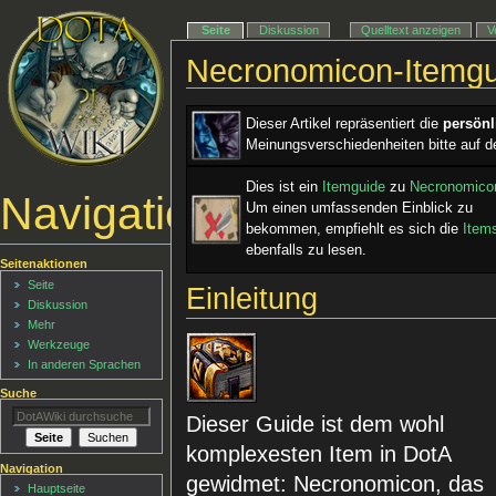
Seite
Diskussion
Quelltext anzeigen
V
Necronomicon-Itemg
Dieser Artikel repräsentiert die
persön
Meinungsverschiedenheiten bitte auf d
Dies ist ein ­
Itemguide
zu
Necronomico
Navigationsmenü
Um einen umfassenden Einblick zu
bekommen, empfiehlt es sich die
Item
ebenfalls zu lesen.
Seitenaktionen
Seite
Einleitung
Diskussion
Mehr
Werkzeuge
In anderen Sprachen
Suche
Dieser Guide ist dem wohl
komplexesten Item in DotA
Navigation
gewidmet: Necronomicon, das
Hauptseite