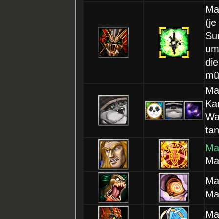
Ma
(je
Su
um 
die
mü
Ma
Ka
War
ta
Ma
Ma
Ma
Ma
Ma