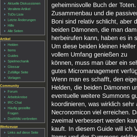
geheimnisvolle Buch der Toten.
Aktuelle Diskussionen
Veraltete Artikel
Zusammenbau und die passive
ToDo Liste
Boni sind relativ schlicht, aber d
Letzte Änderungen
Hilfe
beiden Dämonen, die man dami
Alle Seiten
herbeirufen kann, haben es in s
Artikel
Um diese beiden kleinen Helfer 
Helden
Items
vollem Umfang genießen zu
Guides
können, muss man über ein se
Spielmechanik
Glossar
gutes Micromanagement verfü
Zufällige Seite
Wenn man es schafft, den eig
Vorlagen
Community
Helden, die beiden Dämonen u
Forum
eventuelle weitere Summons gu
Arbeitskreise
koordinieren, was wirklich sehr
IRC-Chat
Häufig gestellte
Necronomicon viel erreichen.
Fragen
DotAWiki verbreiten
zweimal verbessert werden kan
Werkzeuge
kauft. In diesem Guide will ich
Links auf diese Seite
Items und der Summons erklär