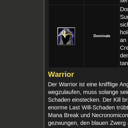
seh
Dom
Su
sic
hol
Dominate
an
Cr
den
ta
Warrior
Der Warrior ist eine knifflige An
wegzulaufen, muss solange sei
Schaden einstecken. Der Kill br
enorme Last Will-Schaden trübt
Mana Break und Necronomicon 
gezwungen, den blauen Zwerg