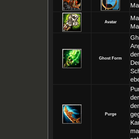
Ma
Ma
Avatar
Ma
Gh
An
de
Ghost Form
De
Sch
eb
Pu
de
den
ge
Purge
Ka
ma