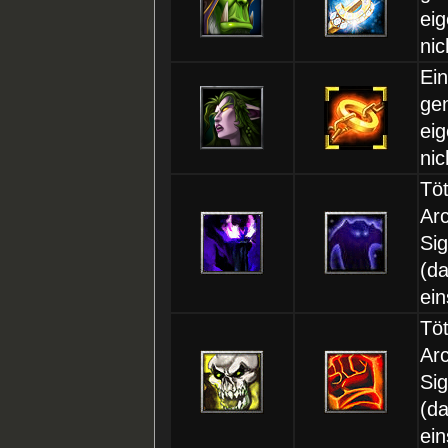
eig
nic
Ei
ge
eig
nic
Tö
Ar
Sig
(d
ein
Tö
Ar
Sig
(d
ein