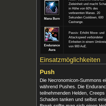
Zieleinheit und macht Sch
in Höhe von 60% des
verbrannten Manas. 20
Sekunden Cooldown, 600
Mana Burn
Castrange.
Passiv: Erhöht Move- und
Attackspeed verbündeter
Einheiten in einem Umkrei
Endurance
von 900 AoE.
Aura
Einsatzmöglichkeiten
Push
Die Necronomicon-Summons eig
während Pushes. Die Endurance
teilnehmenden Helden, Creep
Schaden tanken und selbst ein
Break sollte man sich einen He