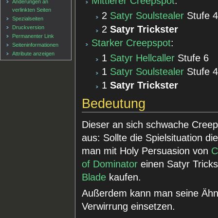
Mittlerer Creepspot
:
Änderungen an
verlinkten Seiten
2
Satyr Soulstealer
Stufe 4
Spezialseiten
2
Satyr Trickster
Druckversion
Permanenter Link
Starker Creepspot
:
Seiten­informationen
Attribute anzeigen
1
Satyr Hellcaller
Stufe 6
1
Satyr Soulstealer
Stufe 4
1
Satyr Trickster
Bedeutung
Dieser an sich schwache Creep
aus: Sollte die Spielsituation d
man mit Holy Persuasion von
C
of Dominator
einen Satyr Trick
Blade
kaufen.
Außerdem kann man seine Ähnl
Verwirrung einsetzen.