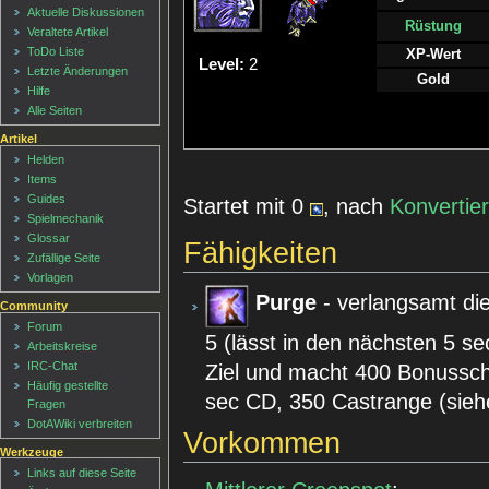
Aktuelle Diskussionen
Rüstung
Veraltete Artikel
ToDo Liste
XP-Wert
Level:
2
Letzte Änderungen
Gold
Hilfe
Alle Seiten
Artikel
Helden
Items
Guides
Startet mit 0
, nach
Konvertie
Spielmechanik
Glossar
Fähigkeiten
Zufällige Seite
Vorlagen
Purge
- verlangsamt di
Community
Forum
5 (lässt in den nächsten 5 se
Arbeitskreise
IRC-Chat
Ziel und macht 400 Bonuss
Häufig gestellte
sec CD, 350 Castrange (sie
Fragen
DotAWiki verbreiten
Vorkommen
Werkzeuge
Links auf diese Seite