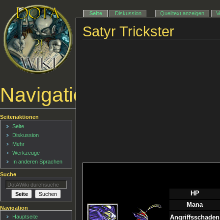
Seite
Diskussion
Quelltext anzeigen
V
Satyr Trickster
Navigationsmenü
Seitenaktionen
Seite
Diskussion
Mehr
Werkzeuge
In anderen Sprachen
Suche
HP
Mana
Navigation
Hauptseite
Angriffsschaden