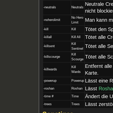
Neutrale Cre
-neutrals
Neutrals
nicht blockie
No Hero
Man kann me
-noherolimit
Limit
Tötet den Sp
-kill
Kill
Tötet alle C
-killall
Kill All
Kill
Tötet alle S
-killsent
Sentinel
Kill
Tötet alle S
-killscourge
Scourge
Entfernt al
Kill
-killwards
Wards
Karte.
Lässt eine 
-powerup
Powerup
Lässt
Rosha
-roshan
Roshan
Ändert die U
-time #
Time
Lässt zerst
-trees
Trees