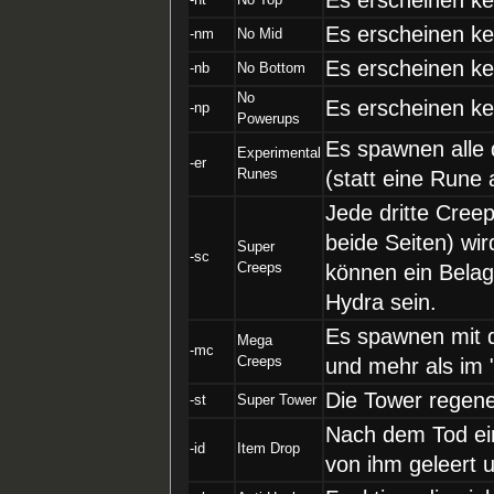
Es erscheinen ke
-nm
No Mid
Es erscheinen ke
-nb
No Bottom
No
Es erscheinen k
-np
Powerups
Es spawnen alle 
Experimental
-er
Runes
(statt eine Rune 
Jede dritte Creep
beide Seiten) wi
Super
-sc
Creeps
können ein Belag
Hydra sein.
Es spawnen mit d
Mega
-mc
Creeps
und mehr als im 
Die Tower regene
-st
Super Tower
Nach dem Tod eine
-id
Item Drop
von ihm geleert 