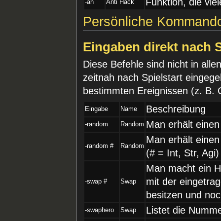
Funktion, die vie
-ah
Anti Hack
Persönliche Kommand
Eingaben direkt nach 
Diese Befehle sind nicht in alle
zeitnah nach Spielstart eingeg
bestimmten Ereignissen (z. B. 
Beschreibung
Eingabe
Name
Man erhält einen 
-random
Random
Man erhält einen
-random #
Random
(# = Int, Str, Agi)
Man macht ein H
mit der eingetr
-swap #
Swap
besitzen und noch
Listet die Numm
-swaphero
Swap