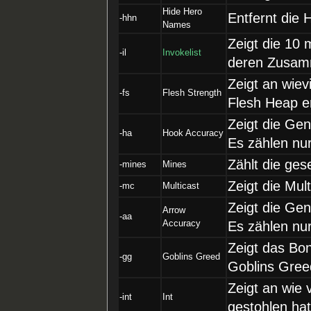
Hide Hero
Entfernt die
-hhn
Names
Zeigt die 10
-il
Invokelist
deren Zusam
Zeigt an wiev
-fs
Flesh Strength
Flesh Heap er
Zeigt die Ge
-ha
Hook Accuracy
Es zählen nu
Zählt die ge
-mines
Mines
Zeigt die Mul
-mc
Multicast
Zeigt die Ge
Arrow
-aa
Accuracy
Es zählen nu
Zeigt das Bo
-gg
Goblins Greed
Goblins Greed
Zeigt an wie 
-int
Int
gestohlen hat