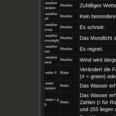
-weather
Zufälliges Wett
Weather
random
-weather
Kein besondere
Weather
off
-weather
Es schneit.
Weather
snow
-weather
Das Mondlicht s
Weather
moonlight
-weather
Es regnet.
Weather
rain
-weather
Wind wird darges
Weather
wind
Verändert die F
-water #
Water
(# = green) ode
-water
Das Wasser erhä
Water
random
Das Wasser erhä
-water r g
Zahlen (r für R
Water
b
und 255 liegen