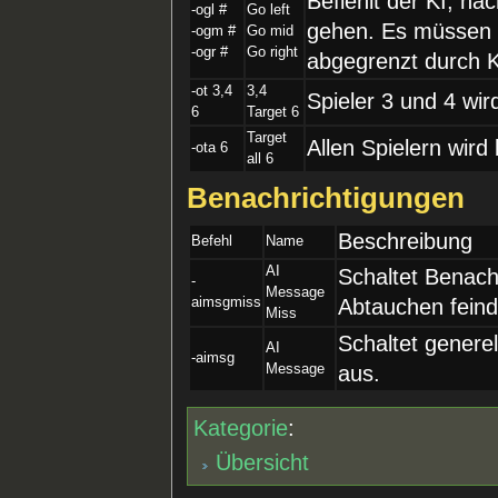
Befiehlt der KI, nac
-ogl #
Go left
gehen. Es müssen 
-ogm #
Go mid
-ogr #
Go right
abgegrenzt durch 
-ot 3,4
3,4
Spieler 3 und 4 wir
6
Target 6
Target
Allen Spielern wird
-ota 6
all 6
Benachrichtigungen
Beschreibung
Befehl
Name
AI
Schaltet Benach
-
Message
aimsgmiss
Abtauchen feind
Miss
Schaltet genere
AI
-aimsg
Message
aus.
Kategorie
:
Übersicht