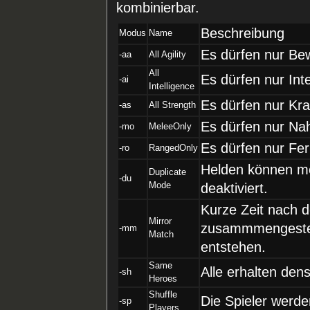
kombinierbar.
Beschreibung
Modus
Name
Es dürfen nur Be
-aa
All Agility
All
Es dürfen nur Int
-ai
Intelligence
Es dürfen nur Kra
-as
All Strength
Es dürfen nur Na
-mo
MeleeOnly
Es dürfen nur Fe
-ro
RangedOnly
Helden können me
Duplicate
-du
Mode
deaktiviert.
Kurze Zeit nach 
Mirror
zusammmengestell
-mm
Match
entstehen.
Same
Alle erhalten den
-sh
Heroes
Shuffle
Die Spieler werden
-sp
Players