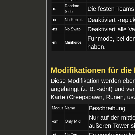
Random
Die festen Teams 
-rs
Side
Deaktiviert -repick
-nr
No Repick
Deaktiviert alle V
-ns
No Swap
Funmode, bei dem 
-mi
Miniheros
haben.
Modifikationen für die
Diese Modifikation werden ebe
angehängt (z. B. -sdnt) und ve
Karte (Creepspawn, Runen, usw
Beschreibung
Modus
Name
Nur auf der mitt
-om
Only Mid
äußeren Tower s
Es erscheinen ke
-nt
No Top