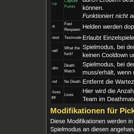
Capture
-cp
Points
können.
Funktioniert nicht 
Fast
Helden werden doppe
-fr
Respawn
Erlaubt Einzelspi
-test
Testmode
Spielmodus, bei de
What the
-wtf
fuck!
keinen Cooldown u
Spielmodus, bei d
Death
-dm
Match
muss/erhält, wenn 
Entfernt die Warte
-nd
No Death
Hier wird die Anzah
-lives
Lives
##
Team im Deathmatc
Modifikationen für Pic
Diese Modifikationen werden i
Spielmodus an diesen angehang