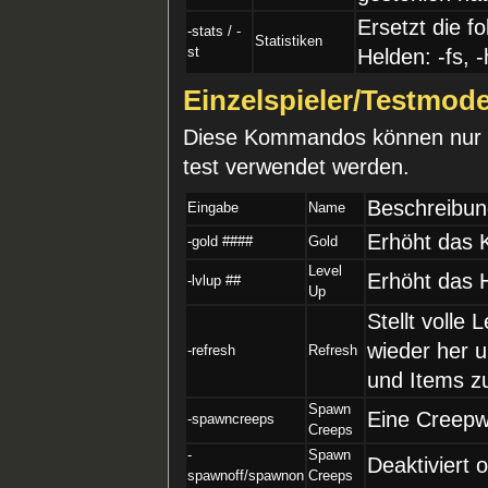
Ersetzt die f
-stats / -
Statistiken
st
Helden: -fs, -
Einzelspieler/Testm
Diese Kommandos können nur i
test verwendet werden.
Beschreibu
Eingabe
Name
Erhöht das 
-gold ####
Gold
Level
Erhöht das H
-lvlup ##
Up
Stellt voll
wieder her u
-refresh
Refresh
und Items z
Spawn
Eine Creepwe
-spawncreeps
Creeps
-
Spawn
Deaktiviert 
spawnoff/spawnon
Creeps