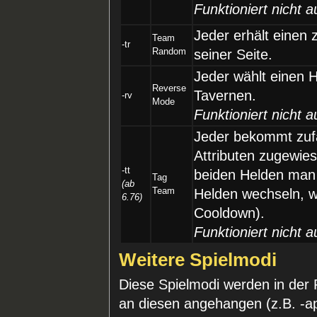
Funktioniert nicht a
Jeder erhält einen 
Team
-tr
Random
seiner Seite.
Jeder wählt einen 
Reverse
Tavernen.
-rv
Mode
Funktioniert nicht a
Jeder bekommt zufäl
Attributen zugewie
-tt
beiden Helden man 
Tag
(ab
Team
Helden wechseln, 
6.76)
Cooldown).
Funktioniert nicht a
Weitere Spielmodi
Diese Spielmodi werden in der
an diesen angehangen (z.B. -ap