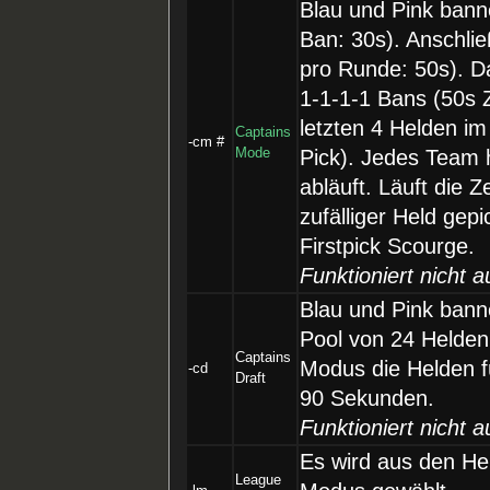
Blau und Pink bann
Ban: 30s). Anschlie
pro Runde: 50s). D
1-1-1-1 Bans (50s 
letzten 4 Helden im
Captains
-cm #
Mode
Pick). Jedes Team h
abläuft. Läuft die Z
zufälliger Held gepi
Firstpick Scourge.
Funktioniert nicht a
Blau und Pink bann
Pool von 24 Helden
Captains
Modus die Helden f
-cd
Draft
90 Sekunden.
Funktioniert nicht a
Es wird aus den He
League