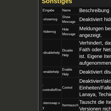
Sonstiges
Beschreibung
Eingabe
Name
Show
Deaktiviert hi
-showmsg
Message
Meldungen bei
Hide
-hidemsg
Message
angezeigt.
Verhindert, d
Faith oder Ne
Disable
-disablehelp
Help
ist. Eigene I
aufgenommen
Enable
Deaktiviert di
-enablehelp
Help
Deaktiviert/ak
-
Einheiten/Fall
Control
controlloff/on
Lanaya, Techi
Tauscht die It
-itemswap x
Itemtausch
y
Versionen nic