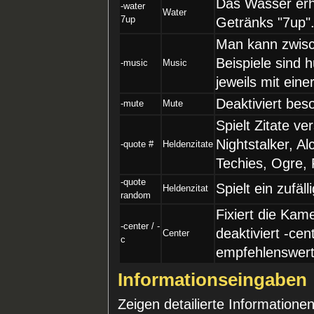
Das Wasser erh
-water
Water
7up
Getränks "7up".
Man kann zwisc
Beispiele sind 
-music
Music
jeweils mit eine
Deaktiviert bes
-mute
Mute
Spielt Zitate v
Nightstalker, Al
-quote #
Heldenzitate
Techies, Ogre,
-quote
Spielt ein zufäl
Heldenzitat
random
Fixiert die Kam
-center / -
deaktiviert -cen
Center
c
empfehlenswert
Informationseingaben
Zeigen detailierte Informatione