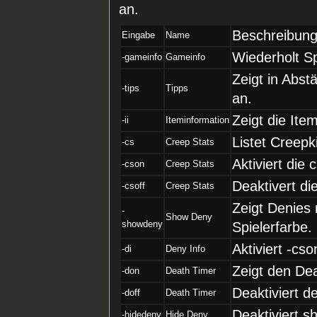
an.
Beschreibun
Eingabe
Name
Wiederholt S
-gameinfo
Gameinfo
Zeigt in Abst
-tips
Tipps
an.
Zeigt die It
-ii
Iteminformation
Listet Creepk
-cs
Creep Stats
Aktiviert die
-cson
Creep Stats
Deaktivert di
-csoff
Creep Stats
Zeigt Denies 
-
Show Deny
showdeny
Spielerfarbe.
Aktiviert -cs
-di
Deny Info
Zeigt den Dea
-don
Death Timer
Deaktiviert d
-doff
Death Timer
Deaktiviert s
-hidedeny
Hide Deny