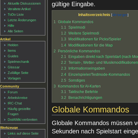
gültige Eingabe.
Aktuelle Diskussionen
Veraltete Artikel
ToDo Liste
Inhaltsverzeichnis
Letzte Änderungen
1
Globale Kommandos
Hilfe
1.1
Spielmodi
Alle Seiten
1.2
Weitere Spielmodi
1.3
Modifikationen für Picks/Spieler
Artikel
1.4
Modifikationen für die Map
Helden
Items
2
Persönliche Kommandos
Guides
2.1
Eingaben direkt nach Spielstart (nach M
Spielmechanik
2.2
Terrain-, Wetter- und Musikmodifikatione
Glossar
2.3
Informationseingaben
Zufällige Seite
2.4
Einzelspieler/Testmode-Kommandos
Vorlagen
2.5
Sonstiges
3
Kommandos für AI-Karten
Community
3.1
Taktische Befehle
Forum
3.2
Benachrichtigungen
Arbeitskreise
IRC-Chat
Globale Kommandos
Häufig gestellte
Fragen
DotAWiki verbreiten
Globale Kommandos müssen vom
Werkzeuge
Sekunden nach Spielstart eing
Links auf diese Seite