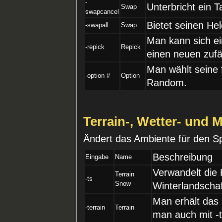
-
Unterbricht ein 
Swap
swapcancel
Bietet seinen He
-swapall
Swap
Man kann sich ei
-repick
Repick
einen neuen zufä
Man wählt seine 
-option #
Option
Random.
Terrain-, Wetter- und 
Ändert das Ambiente für den Sp
Beschreibung
Eingabe
Name
Verwandelt die K
Terrain
-ts
Snow
Winterlandschaf
Man erhält das 
-terrain
Terrain
man auch mit -t