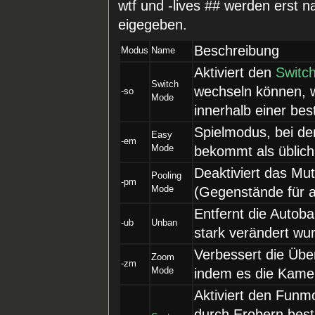
wtf und -lives ## werden erst 
eigegeben.
Beschreibung
Modus
Name
Aktiviert den
Switc
Switch
wechseln können, w
-so
Mode
innerhalb einer bes
Spielmodus, bei d
Easy
-em
Mode
bekommt als üblich
Deaktiviert das Mu
Pooling
-pm
Mode
(Gegenstände für a
Entfernt die Autoba
-ub
Unban
stark verändert wu
Verbessert die Übe
Zoom
-zm
Mode
indem es die Kame
Aktiviert den Funm
durch Erobern best