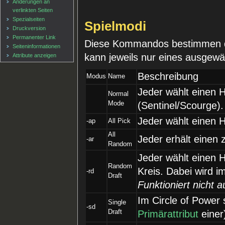
Änderungen an
verlinkten Seiten
Spezialseiten
Spielmodi
Druckversion
Permanenter Link
Diese Kommandos bestimmen di
Seiten­informationen
kann jeweils nur eines ausgewä
Attribute anzeigen
Beschreibung
Modus
Name
Jeder wählt einen 
Normal
Mode
(Sentinel/Scourge).
Jeder wählt einen 
-ap
All Pick
All
Jeder erhält einen 
-ar
Random
Jeder wählt einen 
Random
Kreis. Dabei wird 
-rd
Draft
Funktioniert nicht a
Im Circle of Power 
Single
-sd
Draft
Primärattribut
einer