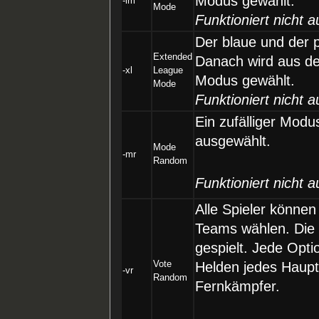
Modus gewählt.
-lm
Mode
Funktioniert nicht a
Der blaue und der p
Extended
Danach wird aus de
-xl
League
Modus gewählt.
Mode
Funktioniert nicht a
Ein zufälliger Modus
ausgewählt.
Mode
-mr
Random
Funktioniert nicht a
Alle Spieler könne
Teams wählen. Die 
gespielt. Jede Opti
Vote
Helden jedes Haupta
-vr
Random
Fernkämpfer.