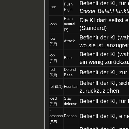
Befiehlt der KI, für
Push
-opr
Right
Dieser Befehl funkti
Push
Die KI darf selbst 
-opn
neutral
(Standard)
(?)
Befiehlt der KI (wa
-oa
Attack
(#,#)
wo sie ist, anzugre
Befiehlt der KI (wa
-ob
Back
(#,#)
ein wenig zurückzu
-od
Defend
Befiehlt der KI, zu
(#,#)
Base
Befiehlt der KI, s
-of (#,#)
Fountain
zurückzuziehen.
-osd
Stay
Befiehlt der KI, für
(#,#)
defense
-
Befiehlt der KI, ei
oroshan
Roshan
(#,#)