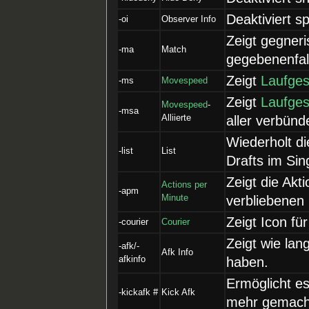
Deaktiviert s
-oi
Observer Info
Zeigt gegner
-ma
Match
gegebenenfal
Zeigt
Laufges
-ms
Movespeed
Zeigt
Laufges
Movespeed
-
-msa
Alliierte
aller verbünd
Wiederholt d
-list
List
Drafts im Sin
Zeigt die Akt
Actions per
-apm
Minute
verbliebenen 
Zeigt Icon für
-courier
Courier
Zeigt wie lan
-afk/-
Afk Info
afkinfo
haben.
Ermöglicht es
-kickafk #
Kick Afk
mehr gemacht