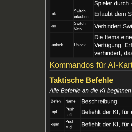
Spieler durch 
Switch
Erlaubt dem Sp
-ok
erlauben
Switch
Verhindert Swi
-no
Veto
Die Items eine
Verfügung. Er
-unlock
Unlock
verhindert, d
Kommandos für AI-Kar
Taktische Befehle
Alle Befehle an die KI beginne
Beschreibung
Befehl
Name
Push
Befiehlt der KI, fü
-opl
Left
Push
Befiehlt der KI, für
-opm
Mid