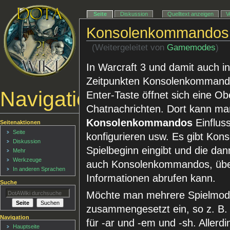
Seite
Diskussion
Quelltext anzeigen
V
Konsolenkommandos
(Weitergeleitet von
Gamemodes
)
In Warcraft 3 und damit auch 
Zeitpunkten Konsolenkommando
Navigationsmenü
Enter-Taste öffnet sich eine O
Chatnachrichten. Dort kann man
Konsolenkommandos
Einfluss
Seitenaktionen
Seite
konfigurieren usw. Es gibt Ko
Diskussion
Spielbeginn eingibt und die d
Mehr
Werkzeuge
auch Konsolenkommandos, über
In anderen Sprachen
Informationen abrufen kann.
Suche
Möchte man mehrere Spielmodi 
zusammengesetzt ein, so z. B
Navigation
für -ar und -em und -sh. Aller
Hauptseite