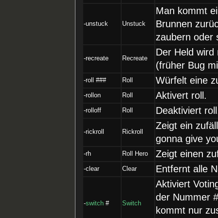
Man kommt ein
Brunnen zurüc
-unstuck
Unstuck
zaubern oder 
Der Held wird 
-recreate
Recreate
(früher Bug mi
Würfelt eine z
-roll ###
Roll
Aktivert roll.
-rollon
Roll
Deaktiviert roll
-rolloff
Roll
Zeigt ein zufäl
-rickroll
Rickroll
gonna give yo
Zeigt einen z
-rh
Roll Hero
Entfernt alle 
-clear
Clear
Aktiviert Voti
der Nummer #
-
switch
#
Switch
kommt nur zus