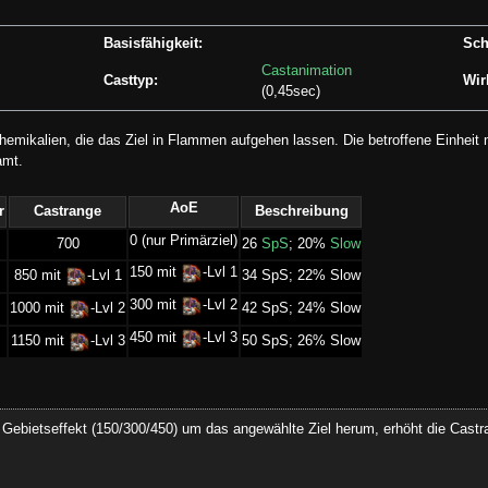
Basisfähigkeit:
Sch
Castanimation
Casttyp:
Wir
(0,45sec)
Chemikalien, die das Ziel in Flammen aufgehen lassen. Die betroffene Einh
amt.
AoE
r
Castrange
Beschreibung
0 (nur Primärziel)
700
­26
SpS
; 20%
Slow
150 mit
-Lvl 1
­34 SpS; 22% Slow
850 mit
-Lvl 1
300 mit
-Lvl 2
­42 SpS; 24% Slow
1000 mit
-Lvl 2
450 mit
-Lvl 3
­50 SpS; 26% Slow
1150 mit
-Lvl 3
n Gebietseffekt (150/300/450) um das angewählte Ziel herum, erhöht die Cast