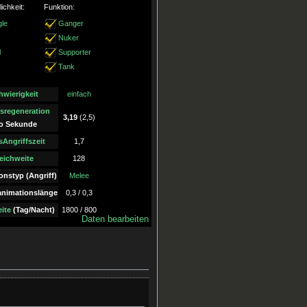
ichkeit:
Funktion:
gle
Ganger
Nuker
l
Supporter
Tank
hwierigkeit
einfach
sregeneration
3,19
(2,5)
o Sekunde
sAngriffszeit
1,7
eichweite
128
onstyp (Angriff)
Melee
nimationslänge
0,3 / 0,3
ite
(Tag/Nacht)
1800 / 800
Daten bearbeiten