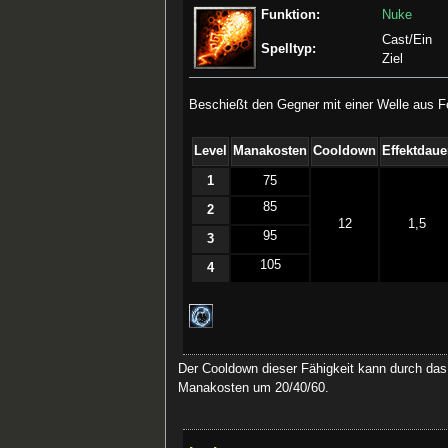
Funktion:
Nuke
Cast/Ein
Spelltyp:
Ziel
Beschießt den Gegner mit einer Welle aus Fe
Level
Manakosten
Cooldown
Effektdaue
1
75
85
2
12
1,5
95
3
105
4
Der Cooldown dieser Fähigkeit kann durch das 
Manakosten um 20/40/60.