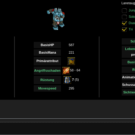
Lanetaugl
Jun
Solo
Dua
Tri
Sc
BasisHP
587
Leben
BasisMana
221
pr
Primärattribut
Basi
R
58 - 64
Angriffsschaden
Animati
7
(5)
Rüstung
Schussa
Movespeed
295
Sichtwe