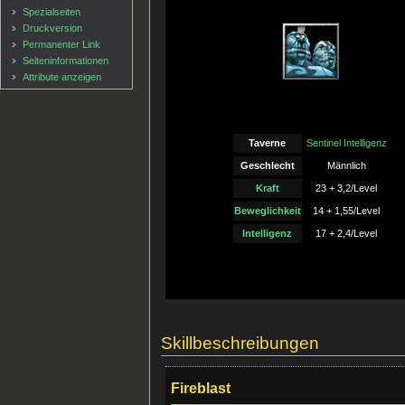
Spezialseiten
Druckversion
Permanenter Link
Seiten­informationen
Attribute anzeigen
Taverne
Sentinel Intelligenz
Geschlecht
Männlich
Kraft
23 + 3,2/Level
Beweglichkeit
14 + 1,55/Level
Intelligenz
17 + 2,4/Level
Skillbeschreibungen
Fireblast