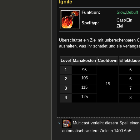
Ignite
Funktion:
Slow
,
Debuff
Cast/Ein
Spelltyp:
Ziel
Überschüttet ein Ziel mit unberechenbaren 
aushalten, was ihr schadet und sie verlangs
Level
Manakosten
Cooldown
Effektdaue
1
95
5
105
2
6
15
115
3
7
125
4
8
Multicast verleiht diesem Spell eine
automatisch weitere Ziele in 1400 AoE.