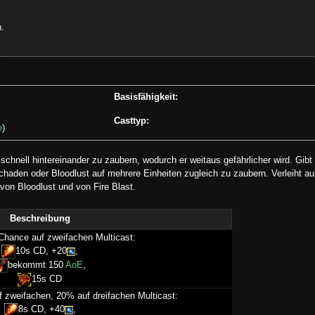
.
Basisfähigkeit:
Casttyp:
e
)
chnell hintereinander zu zaubern, wodurch er weitaus gefährlicher wird. Gib
 schaden oder Bloodlust auf mehrere Einheiten zugleich zu zaubern. Verleiht a
on Bloodlust und von Fire Blast.
Beschreibung
Chance auf zweifachen Multicast:
10s CD, +20
,
bekommt 150
AoE
,
15s CD
 zweifachen, 20% auf dreifachen Multicast:
8s CD, +40
,