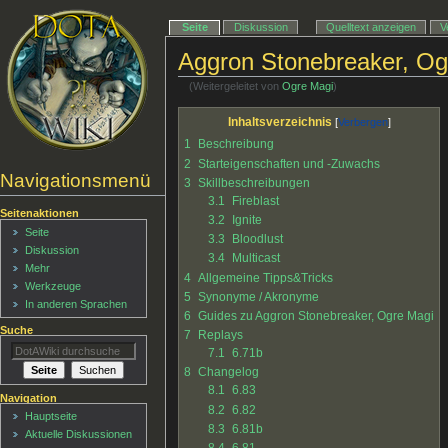
Seite
Diskussion
Quelltext anzeigen
V
Aggron Stonebreaker, Og
(Weitergeleitet von
Ogre Magi
)
Inhaltsverzeichnis
1
Beschreibung
2
Starteigenschaften und -Zuwachs
Navigationsmenü
3
Skillbeschreibungen
3.1
Fireblast
Seitenaktionen
3.2
Ignite
Seite
3.3
Bloodlust
Diskussion
3.4
Multicast
Mehr
4
Allgemeine Tipps&Tricks
Werkzeuge
5
Synonyme / Akronyme
In anderen Sprachen
6
Guides zu Aggron Stonebreaker, Ogre Magi
Suche
7
Replays
7.1
6.71b
8
Changelog
8.1
6.83
Navigation
8.2
6.82
Hauptseite
8.3
6.81b
Aktuelle Diskussionen