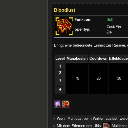
Bloodlust
Funktion:
Buff
Cast/Ein
Spelltyp:
Ziel
Bringt eine befreundete Einheit zur Raserei
Level
Manakosten
Cooldown
Effektdaue
1
2
75
20
30
3
4
Wenn Multicast beim Wirken auslöst, werden
Mit dem Erlernen des Ultis
Multicast 