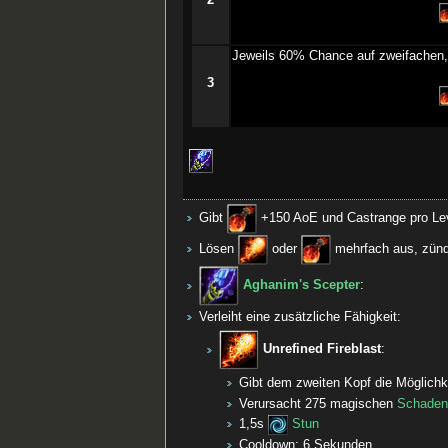
2
­Jeweils 60% Chance auf zweifachen,
3
Gibt
+150 AoE und Castrange pro Level
Lösen
oder
mehrfach aus, zünde
Aghanim's Scepter
:
Verleiht eine zusätzliche Fähigkeit:
Unrefined Fireblast
:
Gibt dem zweiten Kopf die Möglichke
Verursacht 275 magischen
Schade
1,5s
Stun
Cooldown: 6 Sekunden