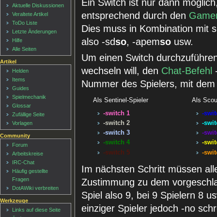
Ein Switch ist nur dann möglich
Aktuelle Diskussionen
entsprechend durch den
Game
Veraltete Artikel
ToDo Liste
Dies muss in Kombination mit 
Letzte Änderungen
also -sd
so
, -apem
so
usw.
Hilfe
Alle Seiten
Um einen Switch durchzuführen
Artikel
wechseln will, den
Chat-Befehl
-
Helden
Items
Nummer des Spielers, mit dem
Guides
Spielmechanik
Als Sentinel-Spieler
Als Scou
Glossar
-switch 1
-swit
Zufällige Seite
-switch 2
-swit
Vorlagen
-switch 3
-swit
Community
-switch 4
-swit
Forum
-switch 5
-swit
Arbeitskreise
IRC-Chat
Im nächsten Schritt müssen alle
Häufig gestellte
Fragen
Zustimmung zu dem vorgeschlag
DotAWiki verbreiten
Spiel also 9, bei 9 Spielern 8 u
Werkzeuge
einziger Spieler jedoch -no schr
Links auf diese Seite