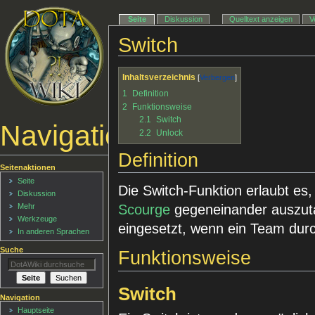
Seite
Diskussion
Quelltext anzeigen
V
Switch
Inhaltsverzeichnis
1
Definition
2
Funktionsweise
2.1
Switch
Navigationsmenü
2.2
Unlock
Definition
Seitenaktionen
Seite
Die Switch-Funktion erlaubt es,
Diskussion
Scourge
gegeneinander auszut
Mehr
Werkzeuge
eingesetzt, wenn ein Team dur
In anderen Sprachen
Suche
Funktionsweise
Switch
Navigation
Hauptseite