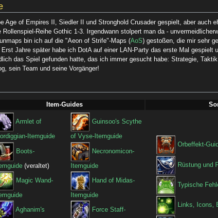
e
be Age of Empires II, Siedler II und Stronghold Crusader gespielt, aber auch e
e Rollenspiel-Reihe Gothic 1-3. Irgendwann stolpert man da - unvermeidlicherw
maps bin ich auf die "Aeon of Strife"-Maps (
AoS
) gestoßen, die mir sehr ge
. Erst Jahre später habe ich DotA auf einer LAN-Party das erste Mal gespielt 
dlich das Spiel gefunden hatte, das ich immer gesucht habe: Strategie, Taktik
rog, sein Team und seine Vorgänger!
Item-Guides
So
Armlet of
Guinsoo's Scythe
ordiggian-Itemguide‎
of Vyse-Itemguide
Orbeffekt-Guid
Boots-
Necronomicon-
Rüstung und P
temguide
(veraltet)
Itemguide
Magic Wand-
Hand of Midas-
Typische Fehle
temguide
Itemguide
Links, Icons, 
Aghanim's
Force Staff-