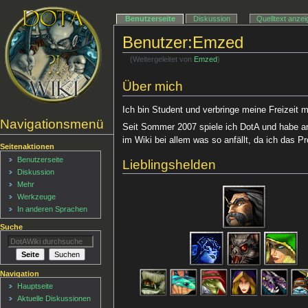
Benutzerseite
Diskussion
Quelltext anze
Benutzer:Emzed
(Weitergeleitet von
Emzed
)
Über mich
Ich bin Student und verbringe meine Freizeit 
Navigationsmenü
Seit Sommer 2007 spiele ich DotA und habe an
im Wiki bei allem was so anfällt, da ich das Pr
Seitenaktionen
Benutzerseite
Lieblingshelden
Diskussion
Mehr
Werkzeuge
In anderen Sprachen
Suche
Navigation
Hauptseite
Aktuelle Diskussionen