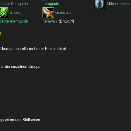
cepter-Itemguide
Itemguide
Abkürzungen: 
Ghost
Guide zur
cepter-Itemguide
Itemwahl
(Entwurf)
n
emas anstelle mehrerer Einzelartikel
ür die einzelnen Creeps
ngsseiten und Skillseiten