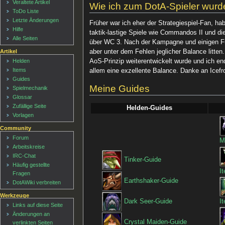
Veraltete Artikel
Wie ich zum DotA-Spieler wurd
ToDo Liste
Letzte Änderungen
Früher war ich eher der Strategiespiel-Fan, ha
Hilfe
taktik-lastige Spiele wie Commandos II und di
Alle Seiten
über WC 3. Nach der Kampagne und einigen Fun
aber unter dem Fehlen jeglicher Balance litten
Artikel
Helden
AoS-Prinzip weiterentwickelt wurde und ich en
Items
allem eine exzellente Balance. Danke an Icef
Guides
Meine Guides
Spielmechanik
Glossar
Zufällige Seite
Helden-Guides
Vorlagen
Community
Forum
M
Arbeitskreise
IRC-Chat
Tinker-Guide
Häufig gestellte
I
Fragen
Earthshaker-Guide
DotAWiki verbreiten
Werkzeuge
I
Dark Seer-Guide
Links auf diese Seite
Änderungen an
Crystal Maiden-Guide
verlinkten Seiten