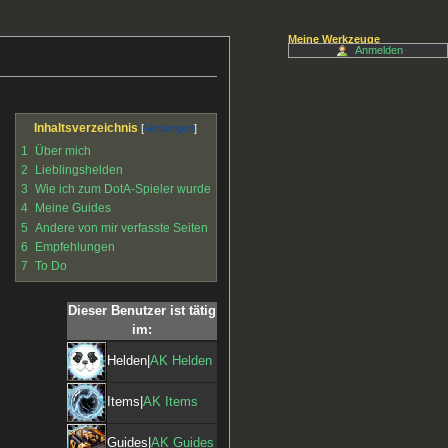
Meine Werkzeuge
Anmelden
Inhaltsverzeichnis
1
Über mich
2
Lieblingshelden
3
Wie ich zum DotA-Spieler wurde
4
Meine Guides
5
Andere von mir verfasste Seiten
6
Empfehlungen
7
To Do
Dieser Benutzer ist tätig
im:
Helden|
AK Helden
Items|
AK Items
Guides|
AK Guides