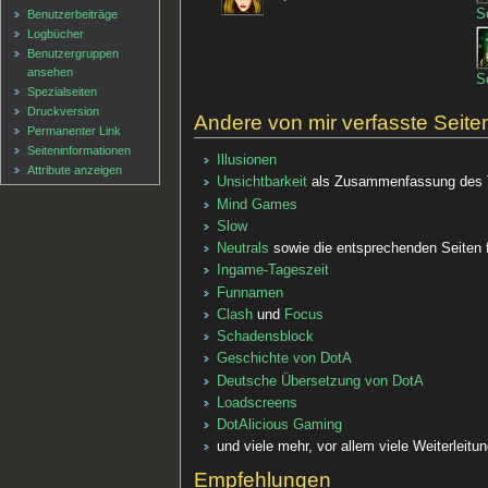
S
Benutzerbeiträge
Logbücher
Benutzergruppen
ansehen
S
Spezialseiten
Druckversion
Andere von mir verfasste Seite
Permanenter Link
Seiten­informationen
Illusionen
Attribute anzeigen
Unsichtbarkeit
als Zusammenfassung des Th
Mind Games
Slow
Neutrals
sowie die entsprechenden Seiten f
Ingame-Tageszeit
Funnamen
Clash
und
Focus
Schadensblock
Geschichte von DotA
Deutsche Übersetzung von DotA
Loadscreens
DotAlicious Gaming
und viele mehr, vor allem viele Weiterleitu
Empfehlungen