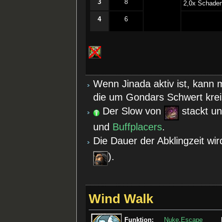
3
8
­2,0x Schade
4
6
Wenn Jinada aktiv ist, kann 
die um Gondars Schwert krei
Der Slow von
stackt u
und
Buffplacers
.
Die Dauer der Abklingzeit wi
).
Wind Walk
Funktion:
Nuke
,
Escape