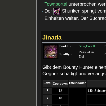
Townportal
unterbrochen wer
Der
Shuriken springt vom
Einheiten weiter. Der Suchrad
Jinada
Funktion:
Slow
,
Debuff
Passiv/Ein
Spelltyp:
Ziel
Gibt dem Bounty Hunter eine
Gegner schädigt und verlangs
Level
Effektdauer
Cooldown
1
12
­1,5x Schade
2
10
3