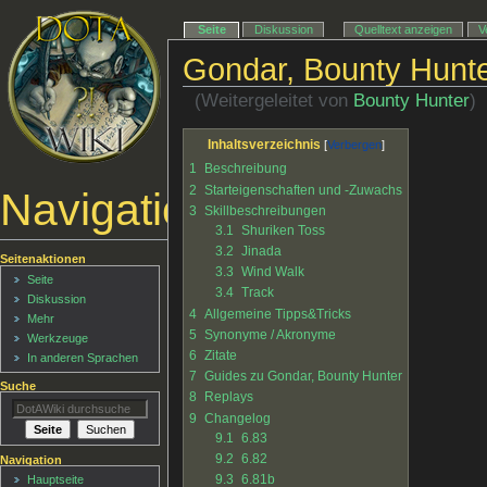
Seite
Diskussion
Quelltext anzeigen
V
Gondar, Bounty Hunt
(Weitergeleitet von
Bounty Hunter
)
Inhaltsverzeichnis
1
Beschreibung
2
Starteigenschaften und -Zuwachs
Navigationsmenü
3
Skillbeschreibungen
3.1
Shuriken Toss
3.2
Jinada
Seitenaktionen
3.3
Wind Walk
Seite
3.4
Track
Diskussion
4
Allgemeine Tipps&Tricks
Mehr
5
Synonyme / Akronyme
Werkzeuge
6
Zitate
In anderen Sprachen
7
Guides zu Gondar, Bounty Hunter
Suche
8
Replays
9
Changelog
9.1
6.83
9.2
6.82
Navigation
9.3
6.81b
Hauptseite