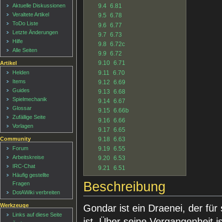
9.4
6.81
Aktuelle Diskussionen
Veraltete Artikel
9.5
6.78
ToDo Liste
9.6
6.77
Letzte Änderungen
9.7
6.73
Hilfe
9.8
6.72c
Alle Seiten
9.9
6.72
9.10
6.71
Artikel
9.11
6.70
Helden
Items
9.12
6.69
Guides
9.13
6.68
Spielmechanik
9.14
6.67
Glossar
9.15
6.66b
Zufällige Seite
9.16
6.66
Vorlagen
9.17
6.65
9.18
6.63
Community
Forum
9.19
6.55
Arbeitskreise
9.20
6.53
IRC-Chat
9.21
6.51
Häufig gestellte
Beschreibung
Fragen
DotAWiki verbreiten
Werkzeuge
Gondar ist ein Draenei, der fü
Links auf diese Seite
ist. Über seine Vergangenheit is