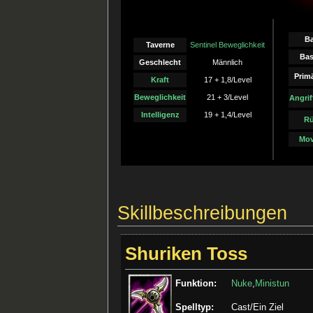
B
Taverne
Sentinel Beweglichkeit
Ba
Geschlecht
Männlich
Primä
Kraft
17 + 1,8/Level
Beweglichkeit
21 + 3/Level
Angri
Intelligenz
19 + 1,4/Level
Rü
Mov
Skillbeschreibungen
Shuriken Toss
Funktion:
Nuke
,
Ministun
Spelltyp:
Cast/Ein Ziel