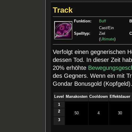
Track
Funktion:
Buff
B
Cast/Ein
Spelltyp:
Ziel
C
(
Ultimate
)
Verfolgt einen gegnerischen H
dessen Tod. In dieser Zeit h
20% erhöhte
Bewegungsgesch
des Gegners. Wenn ein mit Tr
Gondar Bonusgold (Kopfgeld)
Level
Manakosten
Cooldown
Effektdauer
1
2
50
4
30
3