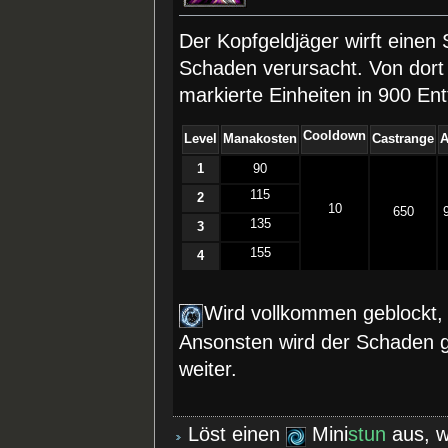
Der Kopfgeldjäger wirft einen S
Schaden verursacht. Von dort 
markierte Einheiten in 900 Ent
Cooldown
Level
Manakosten
Castrange
1
90
115
2
10
650
135
3
155
4
Wird vollkommen geblockt, 
Ansonsten wird der Schaden ge
weiter.
Löst einen
Mini
stun
aus, 