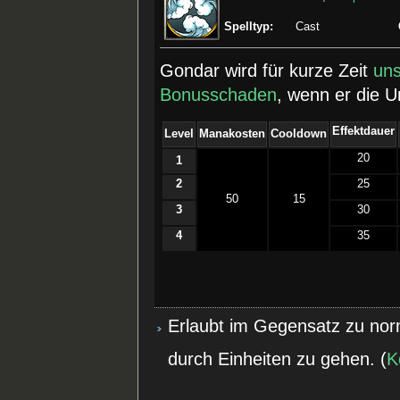
Spelltyp:
Cast
Gondar wird für kurze Zeit
uns
Bonusschaden
, wenn er die U
Effektdauer
Level
Manakosten
Cooldown
20
1
2
25
50
15
3
30
4
35
Erlaubt im Gegensatz zu no
durch Einheiten zu gehen. (
K