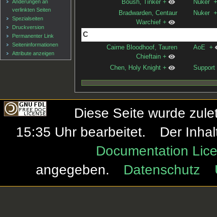
Änderungen an
Boush, Tinker
+
Nuker
verlinkten Seiten
Bradwarden, Centaur
Nuker
Spezialseiten
Warchief
+
Druckversion
C
Permanenter Link
Seiten­informationen
Cairne Bloodhoof, Tauren
AoE
+
Attribute anzeigen
Chieftain
+
Chen, Holy Knight
+
Support
Diese Seite wurde zule
15:35 Uhr bearbeitet.
Der Inhal
Documentation Lice
angegeben.
Datenschutz