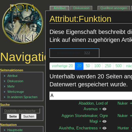
Attribut
Diskussion
Quelltext anzeigen
Attribut:Funktion
Diese Eigenschaft beschreibt di
Link auf einen zugehörigen Artik
Navigationsmenü
Annotationen
322
vorherige 20
20
50
100
250
500
näc
Seitenaktionen
Unterhalb werden 20 Seiten ange
Attribut
Diskussion
Datenwert gespeichert wurde.
Mehr
Werkzeuge
A
In anderen Sprachen
Abaddon, Lord of
Nuker
Suche
Avernus
+
Aggron Stonebreaker, Ogre
Nuker
Magi
+
Navigation
Aiushtha, Enchantress
+
Hunter
Hauptseite