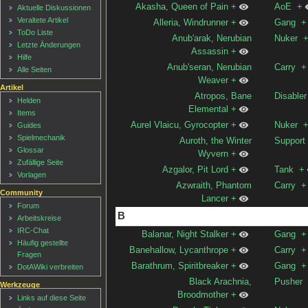
Akasha, Queen of Pain
+
AoE
+
Aktuelle Diskussionen
Veraltete Artikel
Alleria, Windrunner
+
Gang
+
ToDo Liste
Anub'arak, Nerubian
Nuker
Letzte Änderungen
Assassin
+
Hilfe
Anub'seran, Nerubian
Carry
+
Alle Seiten
Weaver
+
Artikel
Atropos, Bane
Disabler
Helden
Elemental
+
Items
Aurel Vlaicu, Gyrocopter
+
Nuker
Guides
Spielmechanik
Auroth, the Winter
Support
Glossar
Wyvern
+
Zufällige Seite
Azgalor, Pit Lord
+
Tank
+
Vorlagen
Azwraith, Phantom
Carry
+
Community
Lancer
+
Forum
B
Arbeitskreise
IRC-Chat
Balanar, Night Stalker
+
Gang
+
Häufig gestellte
Banehallow, Lycanthrope
+
Carry
+
Fragen
Barathrum, Spiritbreaker
+
Gang
+
DotAWiki verbreiten
Black Arachnia,
Pusher
Werkzeuge
Broodmother
+
Links auf diese Seite