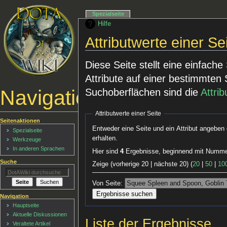
Spezialseite
Hilfe
Attributwerte einer Se
Diese Seite stellt eine einfach
Attribute auf einer bestimmten 
Navigationsmenü
Suchoberflächen sind die
Attri
Attributwerte einer Seite
Seitenaktionen
Entweder eine Seite und ein Attribut angeben 
Spezialseite
erhalten.
Werkzeuge
In anderen Sprachen
Hier sind
4
Ergebnisse, beginnend mit Numm
Suche
Zeige (vorherige 20 | nächste 20) (
20
|
50
|
10
Von Seite:
Navigation
Hauptseite
Aktuelle Diskussionen
Liste der Ergebnisse
Veraltete Artikel