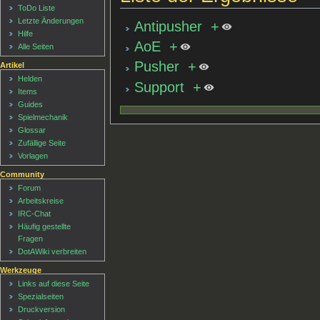
ToDo Liste
Letzte Änderungen
Antipusher
+
Hilfe
AoE
+
Alle Seiten
Pusher
+
Artikel
Helden
Support
+
Items
Guides
Spielmechanik
Glossar
Zufällige Seite
Vorlagen
Community
Forum
Arbeitskreise
IRC-Chat
Häufig gestellte
Fragen
DotAWiki verbreiten
Werkzeuge
Links auf diese Seite
Spezialseiten
Druckversion