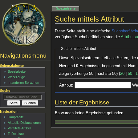
Spezialseite
Suche mittels Attribut
Diese Seite stellt eine einfache
Suchoberfläch
verfügbare Suchoberflächen sind die
Attributs
Suche mittels Attribut
Navigationsmenü
Diese Spezialseite ermittelt alle Seiten, d
Hier sind
0
Ergebnisse, beginnend mit Nu
Seitenaktionen
Spezialseite
Zeige (vorherige 50 | nächste 50) (
20
|
50
|
1
Werkzeuge
In anderen Sprachen
Attribut:
Wer
Suche
Liste der Ergebnisse
Navigation
Es wurden keine Ergebnisse gefunden.
Hauptseite
Aktuelle Diskussionen
Veraltete Artikel
ToDo Liste