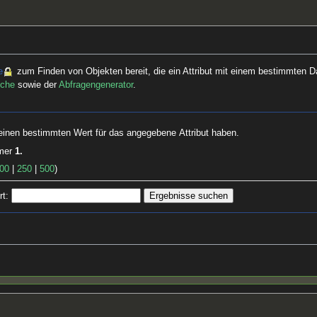
e
zum Finden von Objekten bereit, die ein Attribut mit einem bestimmten D
uche
sowie der
Abfragengenerator
.
ie einen bestimmten Wert für das angegebene Attribut haben.
mmer
1.
00
|
250
|
500
)
t: