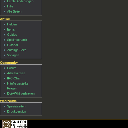
Letzte Änderungen
Hilfe
Alle Seiten
Artikel
Helden
Items
Guides
Spielmechanik
Glossar
Zufällige Seite
Vorlagen
Community
Forum
Arbeitskreise
IRC-Chat
Häufig gestellte
Fragen
DotAWiki verbreiten
Werkzeuge
Spezialseiten
Druckversion