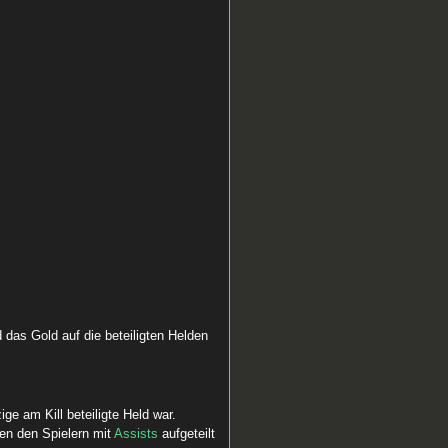
rd das Gold auf die beteiligten Helden
ige am Kill beteiligte Held war.
hen den Spielern mit
Assists
aufgeteilt