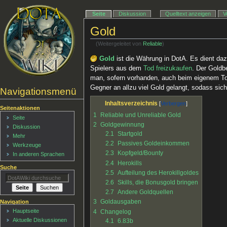
Seite
Diskussion
Quelltext anzeigen
V
Gold
(Weitergeleitet von
Reliable
)
Gold
ist die Währung in DotA. Es dient da
Spielers aus dem
Tod
freizukaufen
. Der Gold
man, sofern vorhanden, auch beim eigenem T
Gegner an allzu viel Gold gelangt, sodass sic
Navigationsmenü
Inhaltsverzeichnis
Seitenaktionen
1
Reliable und Unreliable Gold
Seite
2
Goldgewinnung
Diskussion
2.1
Startgold
Mehr
2.2
Passives Goldeinkommen
Werkzeuge
2.3
Kopfgeld/Bounty
In anderen Sprachen
2.4
Herokills
Suche
2.5
Aufteilung des Herokillgoldes
2.6
Skills, die Bonusgold bringen
2.7
Andere Goldquellen
3
Goldausgaben
Navigation
Hauptseite
4
Changelog
Aktuelle Diskussionen
4.1
6.83b