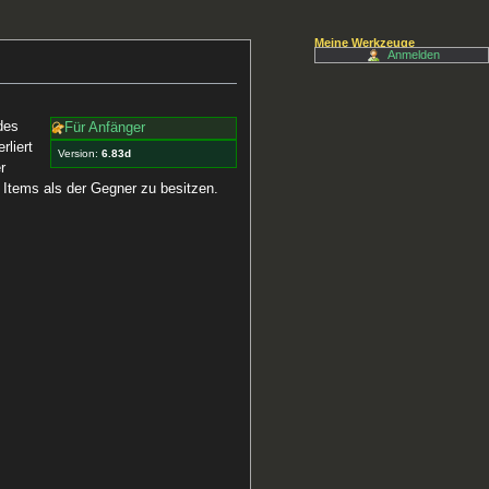
Meine Werkzeuge
Anmelden
des
Für Anfänger
rliert
Version:
6.83d
r
e Items als der Gegner zu besitzen.