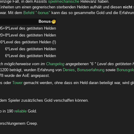
 einzige Fall, in dem Assists
spielmechanische
Relevanz haben.
 Einheiten um einen gegnerischen sterbenden Helden aufhält und diesen
nicht 
t war. Mit dem
Befehl "-bonus"
kann das so gesammelte Gold und die Erfahrung
Bonus-
95+9*Level des getöteten Helden
20+8*Level des getöteten Helden
6*Level des getöteten Helden (!)
6*Level des getöteten Helden
6*Level des getöteten Helden
sich möglicherweise vom im
Changelog
angegebenen "6 * Level des getöteten
1200 beträgt, wurden Erfahrung von
Denies
,
Bonuserfahrung
sowie
Bonusgol
.78 wurde der AoE angepasst.
ps oder
Tower
gemacht werden, ohne dass ein Held daran beteiligt war, wird g
 dem Spieler zusätzliches Gold verschaffen können.
p in 190
reliable
Gold.
erschlungenem Creep.