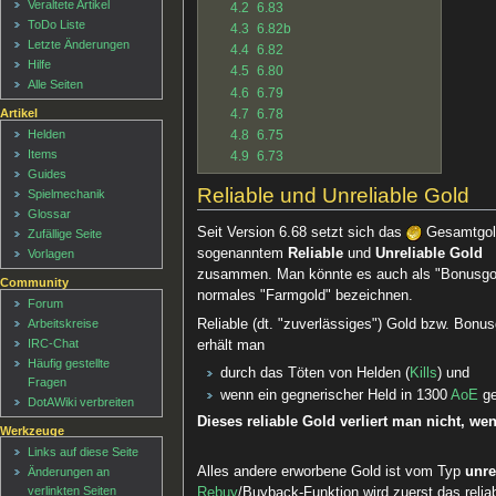
Veraltete Artikel
4.2
6.83
ToDo Liste
4.3
6.82b
Letzte Änderungen
4.4
6.82
Hilfe
4.5
6.80
Alle Seiten
4.6
6.79
4.7
6.78
Artikel
4.8
6.75
Helden
Items
4.9
6.73
Guides
Reliable und Unreliable Gold
Spielmechanik
Glossar
Seit Version 6.68 setzt sich das
Gesamtgol
Zufällige Seite
sogenanntem
Reliable
und
Unreliable Gold
Vorlagen
zusammen. Man könnte es auch als "Bonusgo
Community
normales "Farmgold" bezeichnen.
Forum
Reliable (dt. "zuverlässiges") Gold bzw. Bonus
Arbeitskreise
IRC-Chat
erhält man
Häufig gestellte
durch das Töten von Helden (
Kills
) und
Fragen
wenn ein gegnerischer Held in 1300
AoE
get
DotAWiki verbreiten
Dieses reliable Gold verliert man nicht, we
Werkzeuge
Links auf diese Seite
Alles andere erworbene Gold ist vom Typ
unre
Änderungen an
verlinkten Seiten
Rebuy
/Buyback-Funktion wird zuerst das reli