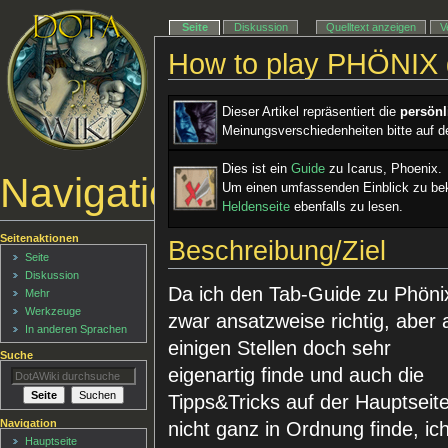
Seite
Diskussion
Quelltext anzeigen
V
How to play PHÖNIX 
Dieser Artikel repräsentiert die
persön
Meinungsverschiedenheiten bitte auf d
Dies ist ein ­
Guide
zu Icarus, Phoenix.
Navigationsmenü
Um einen umfassenden Einblick zu bek
Heldenseite
ebenfalls zu lesen.
Seitenaktionen
Beschreibung/Ziel
Seite
Diskussion
Da ich den Tab-Guide zu Phöni
Mehr
Werkzeuge
zwar ansatzweise richtig, aber 
In anderen Sprachen
einigen Stellen doch sehr
Suche
eigenartig finde und auch die
Tipps&Tricks auf der Hauptseit
Navigation
nicht ganz in Ordnung finde, ic
Hauptseite