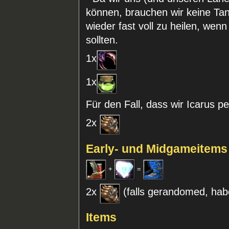
können, brauchen wir keine Tan
wieder fast voll zu heilen, we
sollten.
1x
1x
Für den Fall, dass wir Icarus
2x
Early- und Midgameitems
+
=
2x
(falls gerandomed, habe
Items