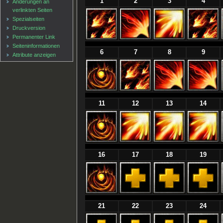
1
2
3
4
Änderungen an
verlinkten Seiten
Spezialseiten
Druckversion
Permanenter Link
Seiten­informationen
6
7
8
9
Attribute anzeigen
11
12
13
14
16
17
18
19
21
22
23
24