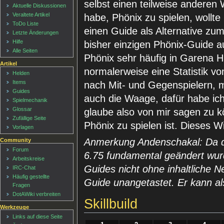
selbst einen teilweise anderen
Aktuelle Diskussionen
Veraltete Artikel
habe, Phönix zu spielen, wollte 
ToDo Liste
einen Guide als Alternative zu
Letzte Änderungen
Hilfe
bisher einzigen Phönix-Guide au
Alle Seiten
Phönix sehr häufig in Garena 
Artikel
normalerweise eine Statistik von
Helden
Items
nach Mit- und Gegenspielern, m
Guides
auch die Waage, dafür habe ich 
Spielmechanik
Glossar
glaube also von mir sagen zu k
Zufällige Seite
Phönix zu spielen ist. Dieses W
Vorlagen
Anmerkung Andenschakal: Da di
Community
Forum
6.75 fundamental geändert wurd
Arbeitskreise
Guides nicht ohne inhaltliche N
IRC-Chat
Häufig gestellte
Guide unangetastet. Er kann al
Fragen
DotAWiki verbreiten
Skillbuild
Werkzeuge
Links auf diese Seite