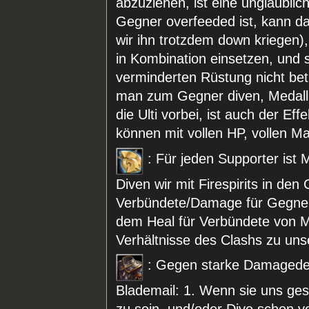
abzuziehen, ist eine unglaublic
Gegner overfeeded ist, kann d
wir ihn trotzdem down kriegen), 
in Kombination einsetzen, und 
verminderten Rüstung nicht betr
man zum Gegner diven, Medallio
die Ulti vorbei, ist auch der Eff
können mit vollen HP, vollen M
: Für jeden Supporter is
Diven wir mit Firespirits in den
Verbündete/Damage für Gegner (
dem Heal für Verbündete von 
Verhältnisse des Clashs zu un
: Gegen starke Damagedeale
Blademail: 1. Wenn sie uns ges
zu sein, und/oder Dive schon v