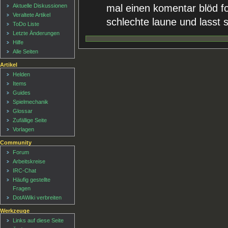
mal einen komentar blöd fo
Aktuelle Diskussionen
Veraltete Artikel
schlechte laune und lasst s
ToDo Liste
Letzte Änderungen
Hilfe
Alle Seiten
Artikel
Helden
Items
Guides
Spielmechanik
Glossar
Zufällige Seite
Vorlagen
Community
Forum
Arbeitskreise
IRC-Chat
Häufig gestellte
Fragen
DotAWiki verbreiten
Werkzeuge
Links auf diese Seite