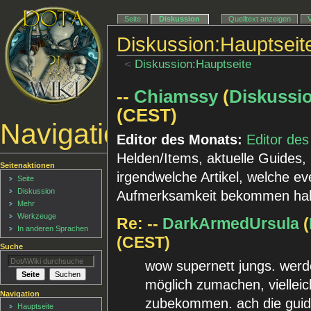
Seite
Diskussion
Quelltext anzeigen
Diskussion:Hauptseit
<
Diskussion:Hauptseite
--
Chiamssy
(
Diskussi
(CEST)
Navigationsmenü
Editor des Monats:
Editor de
Helden/Items, aktuelle Guides,
Seitenaktionen
irgendwelche Artikel, welche ev
Seite
Diskussion
Aufmerksamkeit bekommen ha
Mehr
Werkzeuge
Re: --
DarkArmedUrsula
(
In anderen Sprachen
(CEST)
Suche
wow supernett jungs. werde
möglich zumachen, vielleic
Navigation
zubekommen. ach die guide
Hauptseite