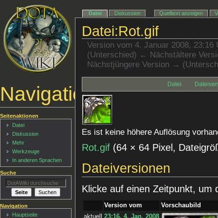
Datei
Diskussion
Quelltext anzeigen
V
Datei:Rot.gif
Version vom 4. Januar 2008, 23:16
(Unterschied) ← Nächstältere Versio
Nächstjüngere Version → (Untersch
Datei
Dateiver
Navigationsmenü
Seitenaktionen
Datei
Es ist keine höhere Auflösung vorhan
Diskussion
Mehr
Rot.gif
‎
(64 × 64 Pixel, Dateig
Werkzeuge
In anderen Sprachen
Dateiversionen
Suche
Klicke auf einen Zeitpunkt, um 
Version vom
Vorschaubild
Navigation
Hauptseite
aktuell
23:16, 4. Jan. 2008