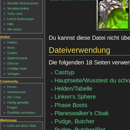
Aktuelle Diskussionen
Veraltete Artikel
ToDo Liste
Letzte Änderungen
Hilfe
Alle Seiten
Du kannst diese Datei nicht üb
Artikel
Helden
Dateiverwendung
Items
Guides
Spielmechanik
Die folgenden 18 Seiten verwen
Glossar
Zufällige Seite
Casttyp
Vorlagen
Hauptseite/Wusstest du sch
Community
Forum
Helden/Tabelle
Arbeitskreise
Linken's Sphere
IRC-Chat
Häufig gestellte
Phase Boots
Fragen
Planeswalker's Cloak
DotAWiki verbreiten
Pudge, Butcher
Werkzeuge
Links auf diese Seite
Pudge, Butcher/Rot