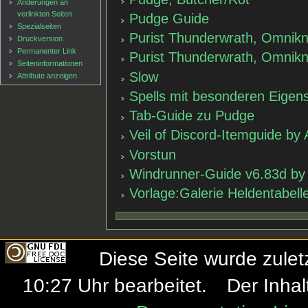
Änderungen an
verlinkten Seiten
Pudge Guide
Spezialseiten
Purist Thunderwrath, Omnikn
Druckversion
Permanenter Link
Purist Thunderwrath, Omnikn
Seiten­informationen
Slow
Attribute anzeigen
Spells mit besonderen Eigen
Tab-Guide zu Pudge
Veil of Discord-Itemguide by
Vorstun
Windrunner-Guide v6.83d b
Vorlage:Galerie Heldentabell
Diese Seite wurde zule
10:27 Uhr bearbeitet.
Der Inhal