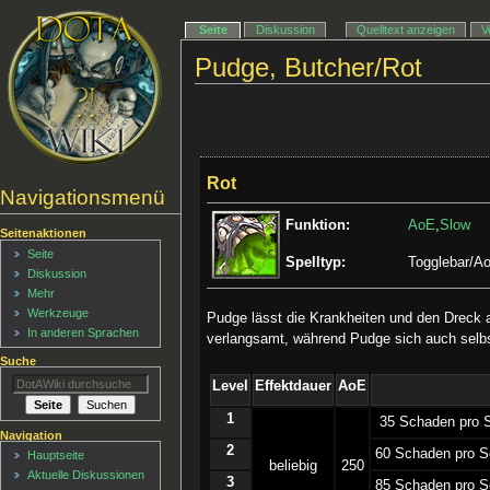
Seite
Diskussion
Quelltext anzeigen
V
Pudge, Butcher/Rot
Rot
Navigationsmenü
Funktion:
AoE
,
Slow
Seitenaktionen
Seite
Spelltyp:
Togglebar/A
Diskussion
Mehr
Werkzeuge
Pudge lässt die Krankheiten und den Dreck
In anderen Sprachen
verlangsamt, während Pudge sich auch selb
Suche
Level
Effektdauer
AoE
1
­35 Schaden pro 
Navigation
2
­60 Schaden pro S
Hauptseite
beliebig
250
Aktuelle Diskussionen
3
­85 Schaden pro S