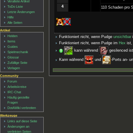
Veraltete Artikel
4
ToDo Liste
­110 Schaden pro 
Letzte Änderungen
Hilfe
Alle Seiten
Artikel
Helden
Funktioniert nicht, wenn Pudge
unsichtbar
i
Items
Funktioniert nicht, wenn Pudge im
Hex
ist,
Guides
kann während
gesilenced ist
Spielmechanik
Glossar
Kann während
und
-Ports an- u
Zufällige Seite
Vorlagen
Community
Forum
Arbeitskreise
IRC-Chat
Häufig gestellte
Fragen
DotAWiki verbreiten
Werkzeuge
Links auf diese Seite
Änderungen an
verlinkten Seiten