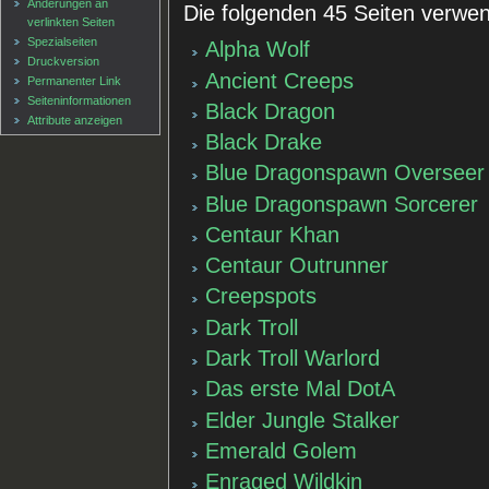
Änderungen an
Die folgenden 45 Seiten verwen
verlinkten Seiten
Spezialseiten
Alpha Wolf
Druckversion
Ancient Creeps
Permanenter Link
Seiten­informationen
Black Dragon
Attribute anzeigen
Black Drake
Blue Dragonspawn Overseer
Blue Dragonspawn Sorcerer
Centaur Khan
Centaur Outrunner
Creepspots
Dark Troll
Dark Troll Warlord
Das erste Mal DotA
Elder Jungle Stalker
Emerald Golem
Enraged Wildkin