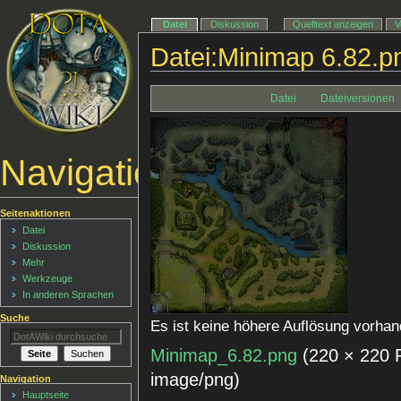
Datei
Diskussion
Quelltext anzeigen
V
Datei:Minimap 6.82.p
Datei
Dateiversionen
Navigationsmenü
Seitenaktionen
Datei
Diskussion
Mehr
Werkzeuge
In anderen Sprachen
Suche
Es ist keine höhere Auflösung vorhan
Minimap_6.82.png
‎
(220 × 220 
image/png
)
Navigation
Hauptseite