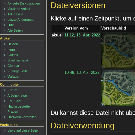
Dateiversionen
Aktuelle Diskussionen
Veraltete Artikel
ToDo Liste
Klicke auf einen Zeitpunkt, um 
Letzte Änderungen
Hilfe
Version vom
Vorschaubild
Alle Seiten
aktuell
11:12, 13. Apr. 2022
Artikel
Helden
Items
Guides
Spielmechanik
Glossar
Zufällige Seite
10:49, 13. Apr. 2022
Vorlagen
Community
Forum
Arbeitskreise
IRC-Chat
Häufig gestellte
Du kannst diese Datei nicht üb
Fragen
DotAWiki verbreiten
Dateiverwendung
Werkzeuge
Links auf diese Seite