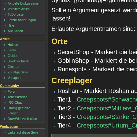
Aktuelle Diskussionen
Soll ein Argument gesetzt werde
Veraltete Artikel
ToDo Liste
lassen!
Letzte Änderungen
Hilfe
Erlaubte Argumentnamen sind:
Alle Seiten
Orte
Artikel
Helden
Items
SecretShop - Markiert die b
Guides
GoblinShop - Markiert die b
Spielmechanik
Glossar
Runespots - Markiert die be
Zufällige Seite
Vorlagen
Creeplager
Community
Roshan - Markiert Roshan a
Forum
Arbeitskreise
Tier1 -
Creepspots#Schwach
IRC-Chat
Tier2 -
Creepspots#Mittlere_
Häufig gestellte
Fragen
Tier3 -
Creepspots#Starke_C
DotAWiki verbreiten
Tier4 -
Creepspots#Urtum_C
Werkzeuge
Links auf diese Seite