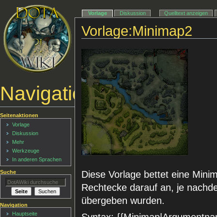
Vorlage
Diskussion
Quelltext anzeigen
Vorlage:Minimap2
Navigationsmenü
Seitenaktionen
Vorlage
Diskussion
Mehr
Werkzeuge
In anderen Sprachen
Suche
Diese Vorlage bettet eine Minima
Rechtecke darauf an, je nachd
übergeben wurden.
Navigation
Hauptseite
Syntax: {{Minimap|Argument