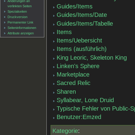
Änderungen an
Guides/Items
verlinkten Seiten
Spezialseiten
Guides/Items/Date
Druckversion
Guides/Items/Tabelle
Permanenter Link
Seiten­informationen
Items
Attribute anzeigen
Items/Uebersicht
Items (ausführlich)
King Leoric, Skeleton King
Linken's Sphere
Marketplace
Sacred Relic
Sharen
Syllabear, Lone Druid
Typische Fehler von Public-S
Benutzer:Emzed
Kategorie
: