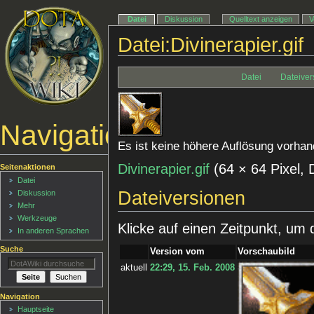
Datei
Diskussion
Quelltext anzeigen
V
Datei:Divinerapier.gif
Datei
Dateiver
Navigationsmenü
Es ist keine höhere Auflösung vorhan
Divinerapier.gif
‎
(64 × 64 Pixel,
Seitenaktionen
Datei
Dateiversionen
Diskussion
Mehr
Werkzeuge
Klicke auf einen Zeitpunkt, um 
In anderen Sprachen
Suche
Version vom
Vorschaubild
aktuell
22:29, 15. Feb. 2008
Navigation
Hauptseite