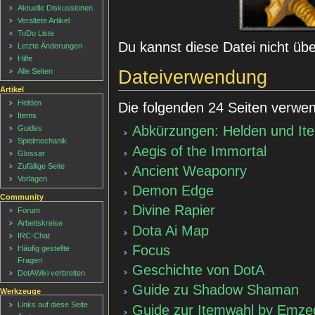
Aktuelle Diskussionen
Veraltete Artikel
ToDo Liste
Du kannst diese Datei nicht üb
Letzte Änderungen
Hilfe
Dateiverwendung
Alle Seiten
Artikel
Helden
Die folgenden 24 Seiten verwen
Items
Abkürzungen: Helden und It
Guides
Spielmechanik
Aegis of the Immortal
Glossar
Zufällige Seite
Ancient Weaponry
Vorlagen
Demon Edge
Community
Divine Rapier
Forum
Arbeitskreise
Dota Ai Map
IRC-Chat
Focus
Häufig gestellte
Fragen
Geschichte von DotA
DotAWiki verbreiten
Guide zu Shadow Shaman
Werkzeuge
Links auf diese Seite
Guide zur Itemwahl by Emze