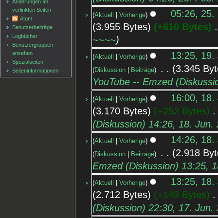
Änderungen an
verlinkten Seiten
05:26, 25.
Aktuell
Vorherige
Atom
3.955 Bytes
+610 Bytes
‎
Benutzerbeiträge
Logbücher
~~~~
Benutzergruppen
ansehen
13:25, 19.
Aktuell
Vorherige
Spezialseiten
‎
3.345 Byt
Diskussion
Beiträge
Seiten­informationen
YouTube -- Emzed (Diskussio
16:00, 18.
Aktuell
Vorherige
3.170 Bytes
+252 Bytes
‎
(Diskussion) 14:26, 18. Jun
14:26, 18.
Aktuell
Vorherige
‎
2.918 Byt
Diskussion
Beiträge
Emzed (Diskussion) 13:25, 1
13:25, 18.
Aktuell
Vorherige
2.712 Bytes
+149 Bytes
‎
(Diskussion) 22:30, 17. Jun