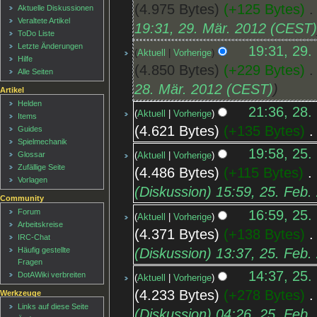
4.975 Bytes
+125 Bytes
‎
Aktuelle Diskussionen
Veraltete Artikel
19:31, 29. Mär. 2012 (CEST
ToDo Liste
Letzte Änderungen
19:31, 29.
Aktuell
Vorherige
Hilfe
4.850 Bytes
+229 Bytes
‎
Alle Seiten
28. Mär. 2012 (CEST)
Artikel
Helden
21:36, 28.
Aktuell
Vorherige
Items
4.621 Bytes
+135 Bytes
‎
Guides
Spielmechanik
19:58, 25.
Glossar
Aktuell
Vorherige
Zufällige Seite
4.486 Bytes
+115 Bytes
‎
Vorlagen
(Diskussion) 15:59, 25. Feb
Community
16:59, 25.
Forum
Aktuell
Vorherige
Arbeitskreise
4.371 Bytes
+138 Bytes
‎
IRC-Chat
(Diskussion) 13:37, 25. Feb
Häufig gestellte
Fragen
14:37, 25.
DotAWiki verbreiten
Aktuell
Vorherige
4.233 Bytes
+278 Bytes
‎
Werkzeuge
Links auf diese Seite
(Diskussion) 04:26, 25. Feb