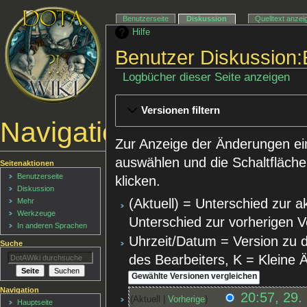
Benutzerseite
Diskussion
Quelltext anzei
Hilfe
Benutzer Diskussion:
Logbücher dieser Seite anzeigen
Versionen filtern
Navigationsmenü
Zur Anzeige der Änderungen ei
auswählen und die Schaltfläche
Seitenaktionen
Benutzerseite
klicken.
Diskussion
(Aktuell) = Unterschied zur a
Mehr
Werkzeuge
Unterschied zur vorherigen V
In anderen Sprachen
Uhrzeit/Datum = Version zu 
Suche
des Bearbeiters, K = Kleine
Navigation
20:57, 29.
Aktuell
Vorherige
Hauptseite