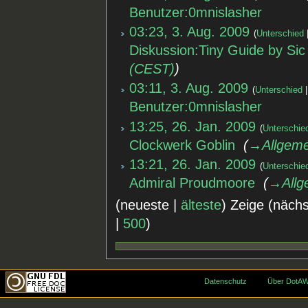
Benutzer:0mnislasher
‎
03:23, 3. Aug. 2009
Unterschied
Diskussion:Tiny Guide by Sic
(CEST)
03:11, 3. Aug. 2009
Unterschied
Benutzer:0mnislasher
‎
13:25, 26. Jan. 2009
Unterschie
Clockwerk Goblin
‎
→‎Allgeme
13:21, 26. Jan. 2009
Unterschie
Admiral Proudmoore
‎
→‎Allg
(neueste |
älteste
) Zeige (näch
|
500
)
Datenschutz
Über DotAW