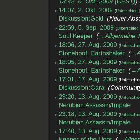
13:42, 6. Okt. 2009 (CEST)
14:07, 2. Okt. 2009
Unterschied
Diskussion:Gold
‎
Neuer Abs
22:59, 5. Sep. 2009
Unterschied
Soul Keeper
‎
→‎Allgemeine 
18:06, 27. Aug. 2009
Unterschie
Stonehoof, Earthshaker
‎
→‎A
18:05, 27. Aug. 2009
Unterschie
Stonehoof, Earthshaker
‎
→‎A
17:01, 17. Aug. 2009
Unterschie
Diskussion:Gara
‎
Community
23:20, 13. Aug. 2009
Unterschie
Nerubian Assassin/Impale
‎
23:18, 13. Aug. 2009
Unterschie
Nerubian Assassin/Impale
‎
17:40, 13. Aug. 2009
Unterschie
Keeper of the Light
‎
→‎Allge