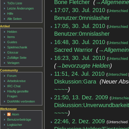
Bone Fletcher
‎
→‎Allgemeine
ToDo Liste
Letzte Änderungen
17:07, 30. Jul. 2010
Unterschied
Hilfe
Benutzer:0mnislasher
‎
Alle Seiten
17:05, 30. Jul. 2010
Artikel
Unterschied
Helden
Benutzer:0mnislasher
‎
Items
16:48, 30. Jul. 2010
Guides
Unterschied
Spielmechanik
Sacred Warrior
‎
→‎Allgemein
Glossar
16:23, 30. Jul. 2010
Zufällige Seite
Unterschied
Vorlagen
→‎bevorzugte Helden
Community
11:51, 24. Jul. 2010
Unterschied
Forum
Diskussion:Gara
‎
Neuer Abs
Arbeitskreise
IRC-Chat
~~~~
Häufig gestellte
21:50, 13. Dez. 2009
Fragen
Unterschi
DotAWiki verbreiten
Diskussion:Unverwundbarkei
Werkzeuge
~~~~
Atom
Benutzerbeiträge
22:46, 2. Dez. 2009
Unterschied
Logbücher
Diskussion:Helden/Einsteigerf