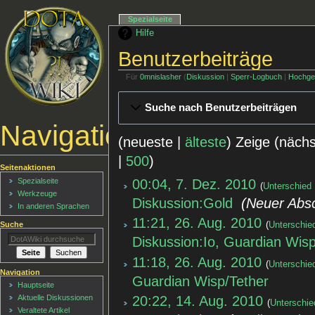
Spezialseite
Hilfe
Benutzerbeiträge
Für
0mnislasher
Diskussion
Sperr-Logbuch
Hochge
Suche nach Benutzerbeiträgen
Navigationsmenü
(neueste |
älteste
) Zeige (näch
|
500
)
Seitenaktionen
00:04, 7. Dez. 2010
Spezialseite
Unterschied
Werkzeuge
Diskussion:Gold
‎
Neuer Abs
In anderen Sprachen
11:21, 26. Aug. 2010
Suche
Unterschie
Diskussion:Io, Guardian Wis
11:18, 26. Aug. 2010
Unterschie
Navigation
Guardian Wisp/Tether
‎
Hauptseite
20:22, 14. Aug. 2010
Aktuelle Diskussionen
Unterschie
Veraltete Artikel