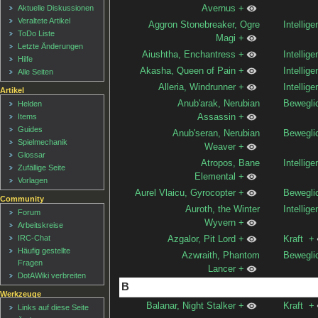
Avernus
+
Aktuelle Diskussionen
Veraltete Artikel
Aggron Stonebreaker, Ogre
Intellige
ToDo Liste
Magi
+
Letzte Änderungen
Aiushtha, Enchantress
+
Intellige
Hilfe
Akasha, Queen of Pain
+
Intellige
Alle Seiten
Alleria, Windrunner
+
Intellige
Artikel
Anub'arak, Nerubian
Bewegli
Helden
Items
Assassin
+
Guides
Anub'seran, Nerubian
Bewegli
Spielmechanik
Weaver
+
Glossar
Atropos, Bane
Intellige
Zufällige Seite
Elemental
+
Vorlagen
Aurel Vlaicu, Gyrocopter
+
Bewegli
Community
Auroth, the Winter
Intellige
Forum
Wyvern
+
Arbeitskreise
IRC-Chat
Azgalor, Pit Lord
+
Kraft
+
Häufig gestellte
Azwraith, Phantom
Bewegli
Fragen
Lancer
+
DotAWiki verbreiten
B
Werkzeuge
Balanar, Night Stalker
+
Kraft
+
Links auf diese Seite