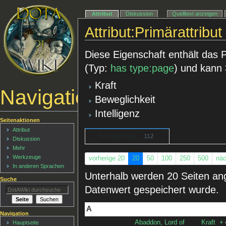
Attribut
Diskussion
Quelltext anzeigen
Attribut:Primärattribut
Diese Eigenschaft enthält das Pr
(Typ:
has type:page
) und kann
Kraft
Navigationsmenü
Beweglichkeit
Intelligenz
Seitenaktionen
Attribut
Annotationen
112
Diskussion
Mehr
Werkzeuge
vorherige 20
20
50
100
250
500
näc
In anderen Sprachen
Unterhalb werden 20 Seiten ange
Suche
Datenwert gespeichert wurde.
A
Navigation
Abaddon, Lord of
Kraft
+
Hauptseite