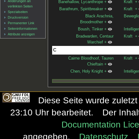
Änderungen an
Banehallow, Lycanthrope
+
Kraft
+
verlinkten Seiten
Barathrum, Spiritbreaker
+
Kraft
+
Spezialseiten
Black Arachnia,
Bewegli
Druckversion
Broodmother
+
Permanenter Link
Seiten­informationen
Boush, Tinker
+
Intellige
Attribute anzeigen
Bradwarden, Centaur
Kraft
+
Warchief
+
C
Cairne Bloodhoof, Tauren
Kraft
+
Chieftain
+
Chen, Holy Knight
+
Intellige
Diese Seite wurde zulet
23:10 Uhr bearbeitet.
Der Inhal
Documentation Lice
angegeben.
Datenschutz